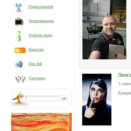
Радіостанціям
Телекомпаніям
Публічні люди
Фанатам
Для ЗМІ
Прем'
Партнери
7 серпн
Everyd