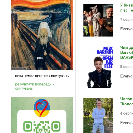
У Києв
п'єс Т
7 серпн
Everyd
Чим ди
Barski
BARSKI
5 серпн
поки немає активних опитувань
Everyd
результати попередніх
опитувань
Чолові
"Колос
4 серпн
Everyd