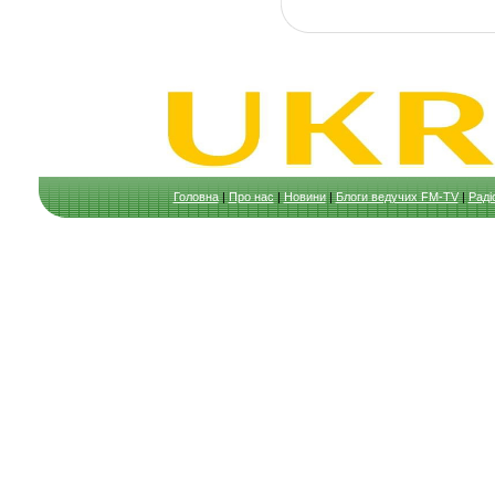
Головна
|
Про нас
|
Новини
|
Блоги ведучих FM-TV
|
Раді