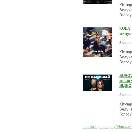
Хіт-па
Ведуча
Голосу
KOLA –
минуло
2 серпн
Хіт-па
Ведуча
Голосу
SUROV
місце 
ВІДЕО
2 серпн
Хіт-па
Ведуча
Голосу
перейти до розділу "Новости