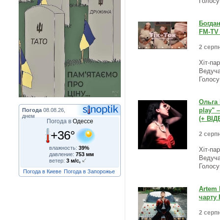
Голосу
Богдан
FM-TV 
2 серпн
Хіт-па
Ведуча
Голосу
Ольга 
play" 
Погода
08.08.26,
днем
(+ ВІД
Погода в
Одессе
+36°
2 серпн
влажность:
39%
Хіт-па
давление:
753 мм
Ведуча
ветер:
3 м/с,
Голосу
Погода в Киеве
Погода в Запорожье
Artem 
чарту 
2 серпн