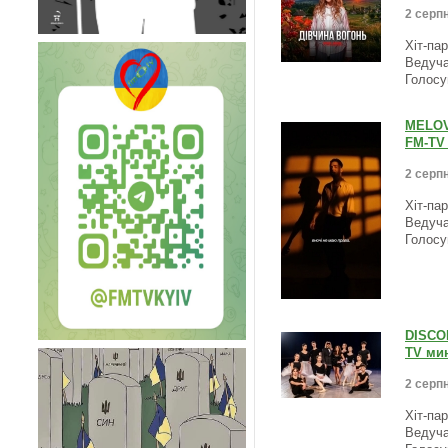
2 серпн
Хіт-па
Ведуча
Голосу
MELOVI
FM-TV 
2 серпн
Хіт-па
Ведуча
Голосу
DISCOM
TV мин
2 серпн
Хіт-па
Ведуча