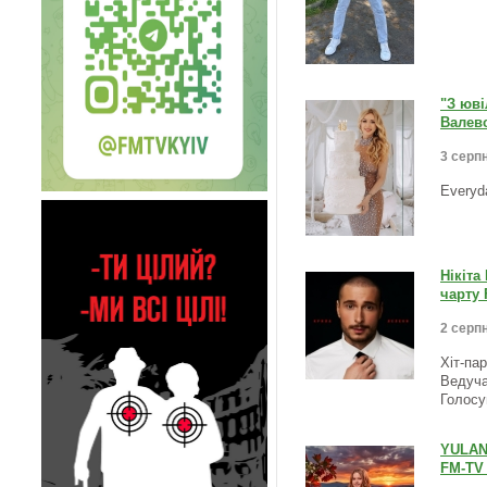
"З юві
Валевс
3 серпн
Everyd
Нікіта
чарту 
2 серпн
Хіт-па
Ведуча
Голосу
YULAN
FM-TV 