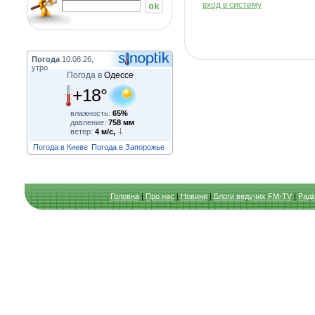
вход в систему
Погода
10.08.26,
утро
Погода в
Одессе
+18°
влажность:
65%
давление:
758 мм
ветер:
4 м/с,
Погода в Киеве
Погода в Запорожье
Головна
|
Про нас
|
Новини
|
Блоги ведучих FM-TV
|
Раді