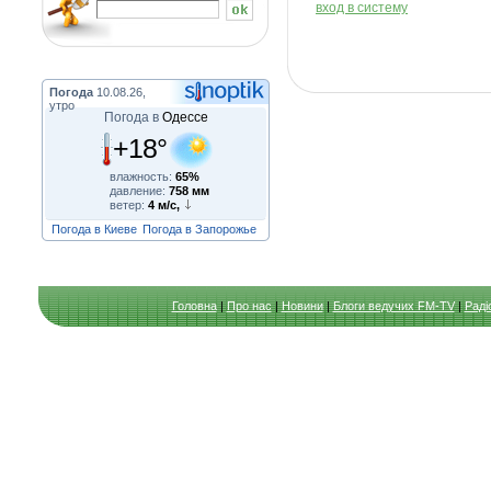
вход в систему
Погода
10.08.26,
утро
Погода в
Одессе
+18°
влажность:
65%
давление:
758 мм
ветер:
4 м/с,
Погода в Киеве
Погода в Запорожье
Головна
|
Про нас
|
Новини
|
Блоги ведучих FM-TV
|
Раді