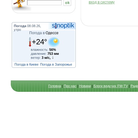
вход в систему
Погода
08.08.26,
утро
Погода в
Одессе
+24°
влажность:
56%
давление:
753 мм
ветер:
3 м/с,
Погода в Киеве
Погода в Запорожье
Головна
|
Про нас
|
Новини
|
Блоги ведучих FM-TV
|
Раді