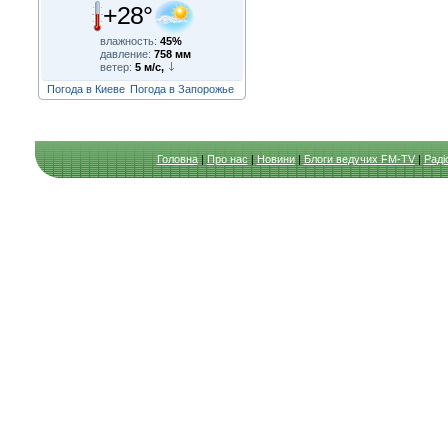
+28°
влажность:
45%
давление:
758 мм
ветер:
5 м/с,
Погода в Киеве
Погода в Запорожье
Головна
|
Про нас
|
Новини
|
Блоги ведучих FM-TV
|
Раді