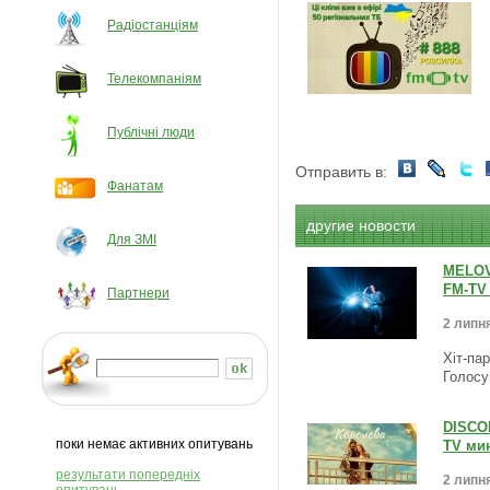
Радіостанціям
Телекомпаніям
Публічні люди
Отправить в:
Фанатам
другие новости
Для ЗМІ
MELOVI
FM-TV 
Партнери
2 липня
Хіт-па
Голосу
DISCOM
поки немає активних опитувань
TV мин
результати попередніх
2 липня