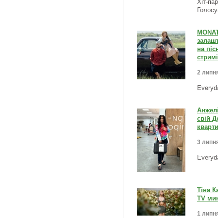
Хіт-па
Голосу
MONAT
залашт
на піс
стримі
2 липня
Everyd
Анжелі
свій 
кварти
3 липня
Everyd
Тіна К
TV мин
1 липня