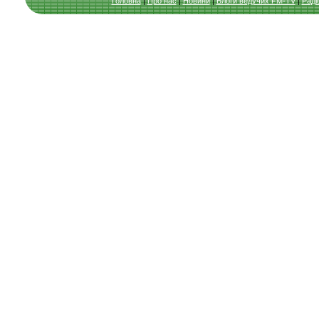
Головна
|
Про нас
|
Новини
|
Блоги ведучих FM-TV
|
Раді