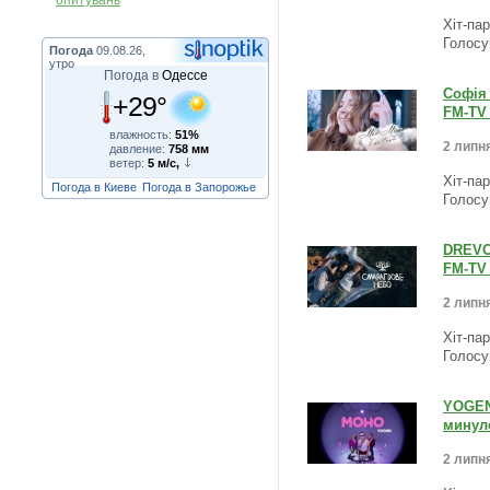
опитувань
Хіт-па
Голосу
Погода
09.08.26,
утро
Погода в
Одессе
Софія 
+29°
FM-TV 
влажность:
51%
2 липня
давление:
758 мм
ветер:
5 м/с,
Хіт-па
Погода в Киеве
Погода в Запорожье
Голосу
DREVO 
FM-TV 
2 липня
Хіт-па
Голосу
YOGEN 
минуло
2 липня