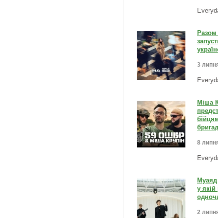
Everyd
Разом 
запуст
україн
3 липня
Everyd
Міша К
предс
бійцям
бригад
8 липня
Everyd
Муаяд 
у якій
одноча
2 липня