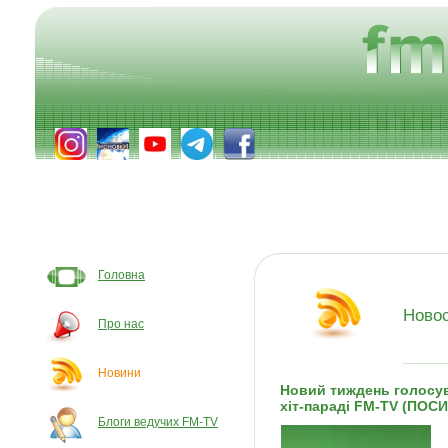
Головна
Ново
Про нас
Новини
Новий тиждень голосува
хіт-параді FM-TV (ПОС
Блоги ведучих FM-TV