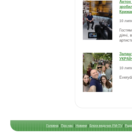
Антон 
зробил
Крижа
10 липн
Гостями
діячі, 
артист
Залаш
УКРАЇН
10 липн
Everyd
Головна
|
Про нас
|
Новини
|
Блоги ведучих FM-TV
|
Раді