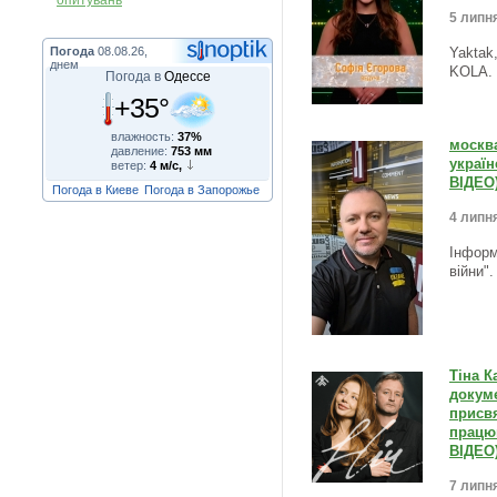
опитувань
5 липня
Погода
08.08.26,
Yaktak
днем
KOLA.
Погода в
Одессе
+35°
влажность:
37%
москва
давление:
753 мм
україн
ветер:
4 м/с,
ВІДЕО
Погода в Киеве
Погода в Запорожье
4 липня
Інформ
війни"
Тіна К
докуме
присв
працюв
ВІДЕО
7 липня