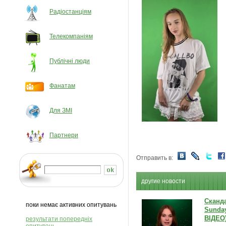
Радіостанціям
Телекомпаніям
Публічні люди
Фанатам
Для ЗМІ
Партнери
Отправить в:
другие новости
Сканда
поки немає активних опитувань
Sunda
ВІДЕО
результати попередніх