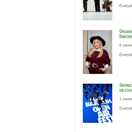
Everyd
Оксана
Картах
9 липня
Everyd
Залашт
на сто
1 липня
Everyd