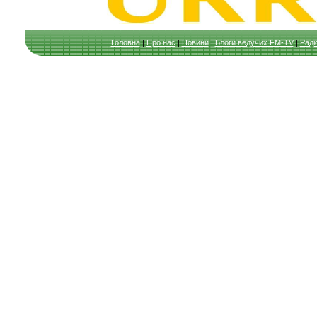
Головна
|
Про нас
|
Новини
|
Блоги ведучих FM-TV
|
Раді