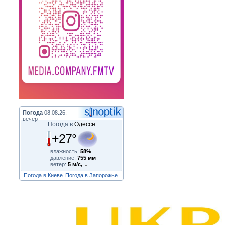
Погода
08.08.26,
вечер
Погода в
Одессе
+27°
влажность:
58%
давление:
755 мм
ветер:
5 м/с,
Погода в Киеве
Погода в Запорожье