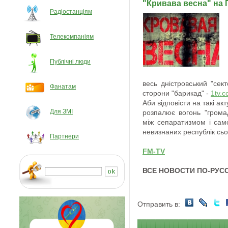
"Кривава весна" на
Радіостанціям
Телекомпаніям
Публічні люди
весь дністровський "сект
Фанатам
сторони "барикад" -
1tv.
Аби відповісти на такі акт
Для ЗМІ
розпалює вогонь "грома
між сепаратизмом і сам
невизнаних республік сьо
Партнери
FM-TV
ВСЕ НОВОСТИ ПО-РУС
Отправить в: