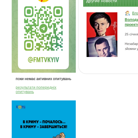
другие новости
Вл
Володи
проект
25 січня
Незабар
зйомки у
поки немає активних опитувань
результати попередніх
опитувань