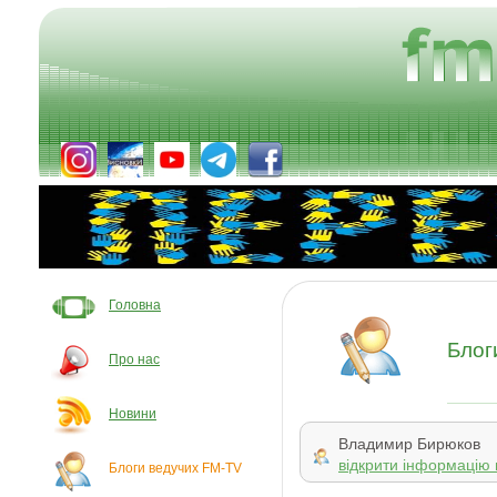
Головна
Блог
Про нас
Новини
Владимир Бирюков
відкрити інформацію 
Блоги ведучих FM-TV