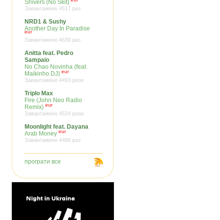
Shivers (No Skit)
Завантажено 4517 раз
NRD1 & Sushy
Another Day In Paradise
eur
Завантажено 4639 раз
Anitta feat. Pedro
Sampaio
No Chao Novinha (feat.
eur
Maikinho DJ)
Завантажено 4493 рази
Triplo Max
Fire (John Neo Radio
eur
Remix)
Завантажено 4524 рази
Moonlight feat. Dayana
eur
Arab Money
Завантажено 4486 раз
програти все