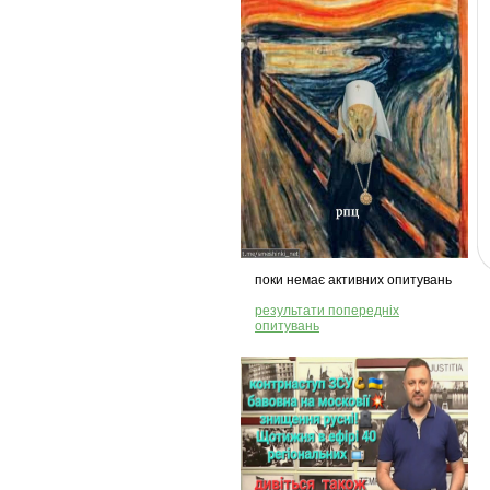
поки немає активних опитувань
результати попередніх
опитувань