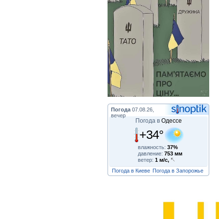
Погода
07.08.26,
вечер
Погода в
Одессе
+34°
влажность:
37%
давление:
753 мм
ветер:
1 м/с,
Погода в Киеве
Погода в Запорожье