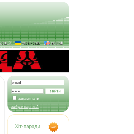
усский
українська
english
запам'ятати
забули пароль?
Хіт-паради