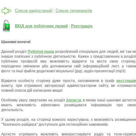
Cписок радіостанцій
|
Список телеканалів
ВХІД для публічних людей
|
Реєстрація
Шановні колеги!
Данний розділ
Публічні люди
розроблений спеціально для людей, які так ч
інакше пов'язані з публічною діятельністю. Кажен з представлених в розділі
публічних професій має можливість відкрити та вести свою сторінку,
періодично змінюючи або доповнюючи свій інформаційний лист, а також
фото та інші файли додаткової візуальної (jpg), аудіо-презентації (mp3).
Відкрити особисту сторінку дуже просто, заповнюючи в графі
реєстрація
анкету, при отриманні авторизації адміністратором сайту, ви отримаєте
повний список дій написаних вище!
Особливу увагу звертаємо на розділ
Артисти
, в якому наші шановні артисти
мають можливість ефективно розміщувати інформацію про свою
діятельність.
У цьому розділі, на сторінці кожного користувача, є можливість розміщення
"Технічного райдера" доступного для потенційних замовників.
Артисти отримують можливіть використовувати радіо та теле-сервіси