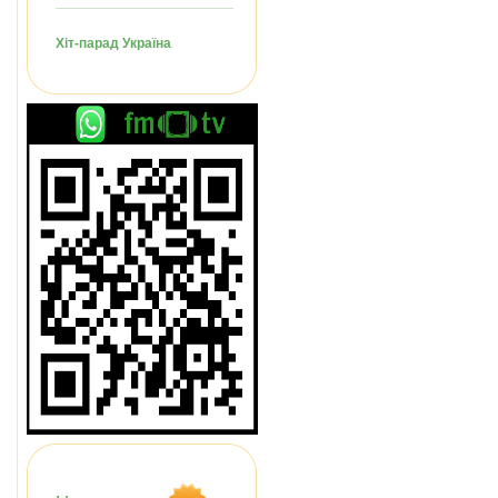
Хіт-парад Україна
и