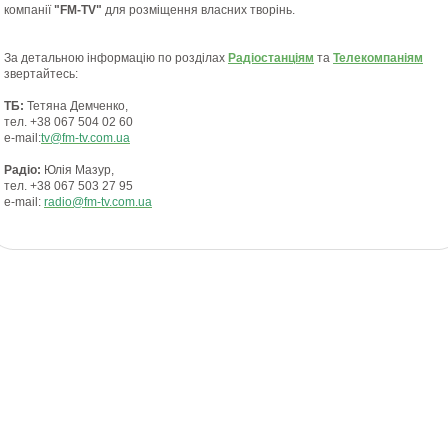
компанії
"FM-TV"
для розміщення власних творінь.
За детальною інформацію по розділах
Радіостанціям
та
Телекомпаніям
звертайтесь:
ТБ:
Тетяна Демченко,
тел.
+38 067 504 02 60
e-mail:
tv@fm-tv.com.ua
Радіо:
Юлія Мазур,
тел.
+38 067 503 27 95
e-mail:
radio@fm-tv.com.ua