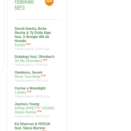
Новинки
MP3
David Guetta, Bebe
Rexha & Ty Dolla $ign
feat. A Boogie Wit da
Hoodie
eur
Family
Завантажено 22697 раз
Dubdogz feat. Ofenbach
eur
On My Shoulders
Завантажено 4709 раз
Ownboss, Sevek
eur
Move Your Body
Завантажено 4641 раз
Carine x Moonlight
eur
Lullaby
Завантажено 4602 рази
Jaymes Young
Infinity (PRETTY YOUNG
eur
Radio Remix)
Завантажено 4483 рази
Ed Sheeran & FEDUK
feat. Slava Marlow
eur