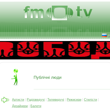
р
Публічні люди
Артисти
|
Радіоведучі
|
Телеведучі
|
Режисери
|
Стилісти
|
Дизайнери
|
Балети