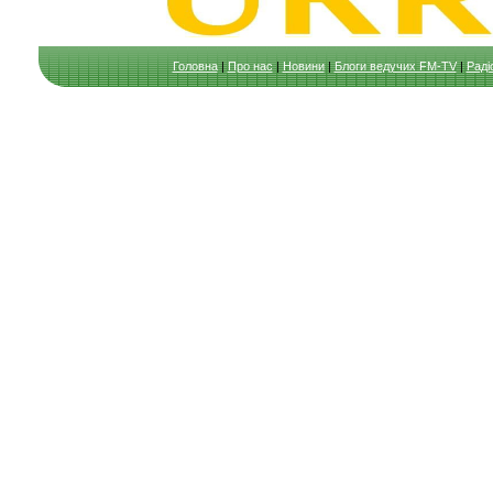
Головна
|
Про нас
|
Новини
|
Блоги ведучих FM-TV
|
Раді