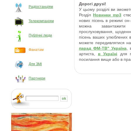
Дорогі друзі!
Радіостанціям
У цьому розділі ви зможете
Розділ
Новинки mp3
ство
нових пісень в режимі он-
Телекомпаніям
можна завантажити
прослуховування, щоденно
Публічні люди
пісень ваших улюблених в
можете передивлятися на
парад ФМ-ТВ" Україна
, 
Фанатам
артиста,
в Україні
для го
посилання
вище або в прав
Для ЗМІ
Партнери