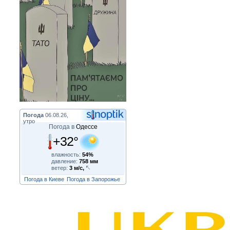
Погода
06.08.26,
утро
Погода в
Одессе
+32°
влажность:
54%
давление:
758 мм
ветер:
3 м/с,
Погода в Киеве
Погода в Запорожье