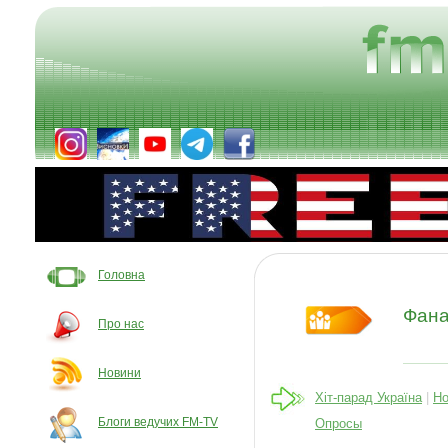
Головна
Фан
Про нас
Новини
Хіт-парад Україна
|
Но
Блоги ведучих FM-TV
Опросы