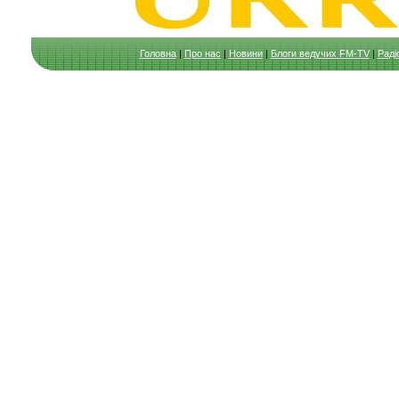
Головна
|
Про нас
|
Новини
|
Блоги ведучих FM-TV
|
Раді