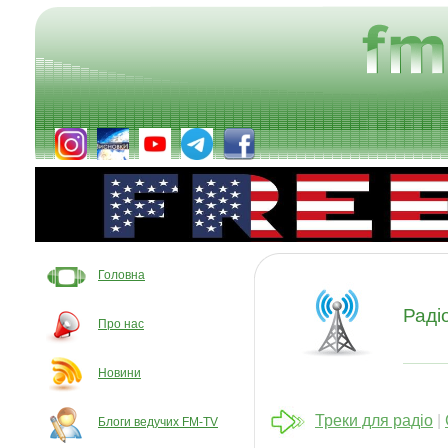
Головна
Раді
Про нас
Новини
Треки для радіо
|
Блоги ведучих FM-TV