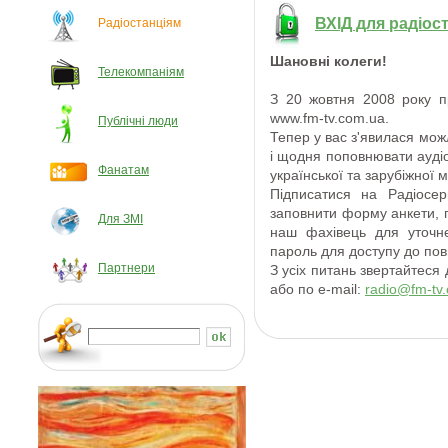
ВХІД для радіос
Радіостанціям
Шановні колеги
!
Телекомпаніям
З 20 жовтня 2008
року 
www.fm
-
tv.com.ua.
Публічні люди
Тепер
у вас
з'явилася мож
і
щодня
поповнювати
ауді
Фанатам
української
та
зарубіжної 
Підписатися на
Радіосер
заповнити
форму
анкети
,
Для ЗМІ
наш фахівець
для
уточн
пароль
для
доступу до по
Партнери
З усіх питань
звертайтеся
або
по
e
-
mail:
radio@fm-tv