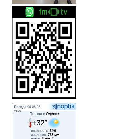
Погода
06.08.26,
утро
Погода в
Одессе
+32°
влажность:
54%
давление:
758 мм
ветер:
3 м/с,