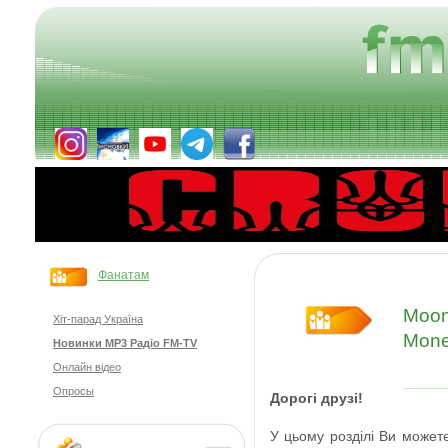
Фанатам
Moonl
Хіт-парад Україна
Mon
Новинки MP3 Радіо FM-TV
Онлайн відео
Опросы
Дорогі друзі
!
У цьому розділі Ви
может