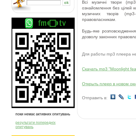
Всі
музичні твори
(
mp3
ознайомлення
без
цілей 
музичних творів
(
mp3
-
правовласникам
.
Будь-яке розповсюдження
дозволу
законних правовла
Для работы mp3 плеера 
Скачать mp3 "Moonlight fea
Открыть плеер в новом ок
Отправить в:
поки немає активних опитувань
результати попередніх
опитувань