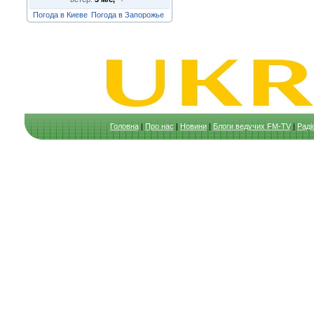
Погода в Киеве
Погода в Запорожье
Головна
|
Про нас
|
Новини
|
Блоги ведучих FM-TV
|
Раді