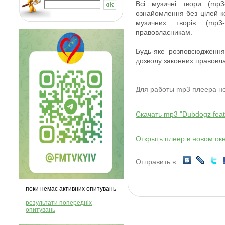
Всі
музичні твори
(
mp3
ознайомлення
без
цілей 
музичних творів
(
mp3
-
правовласникам
.
Будь-яке розповсюдження
дозволу
законних правовла
Для работы mp3 плеера 
Скачать mp3 "Dubdogz feat
Открыть плеер в новом ок
Отправить в:
поки немає активних опитувань
результати попередніх
опитувань