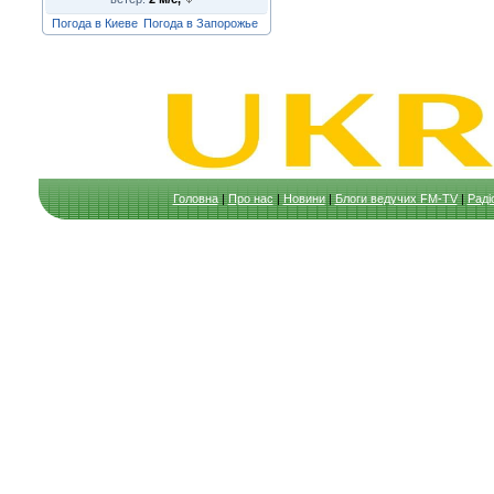
Погода в Киеве
Погода в Запорожье
Головна
|
Про нас
|
Новини
|
Блоги ведучих FM-TV
|
Раді