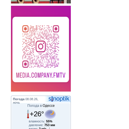
Погода
08.08.26,
ночь
Погода в
Одессе
+26°
влажность:
55%
давление:
753 мм
ветер:
2 м/с,