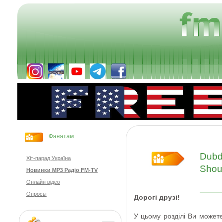
Фанатам
Dubd
Хіт-парад Україна
Shou
Новинки MP3 Радіо FM-TV
Онлайн відео
Опросы
Дорогі друзі
!
У цьому розділі Ви
может