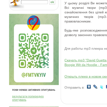
У цьому розділі Ви
может
Всі
музичні твори
(
mp3
ознайомлення
без
цілей 
музичних творів
(
mp3
-
правовласникам
.
Будь-яке розповсюдження
дозволу
законних правовла
Для работы mp3 плеера 
Скачать mp3 "David Guetta,
Boogie Wit da Hoodie - Fami
Открыть плеер в новом ок
Отправить в:
поки немає активних опитувань
результати попередніх
опитувань