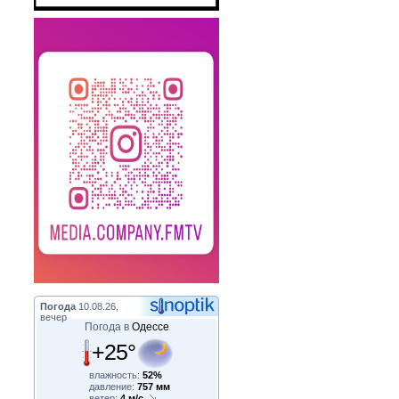
Погода
10.08.26,
вечер
Погода в
Одессе
+25°
влажность:
52%
давление:
757 мм
ветер:
4 м/с,