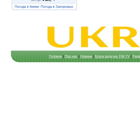
Погода в Киеве
Погода в Запорожье
Головна
|
Про нас
|
Новини
|
Блоги ведучих FM-TV
|
Раді