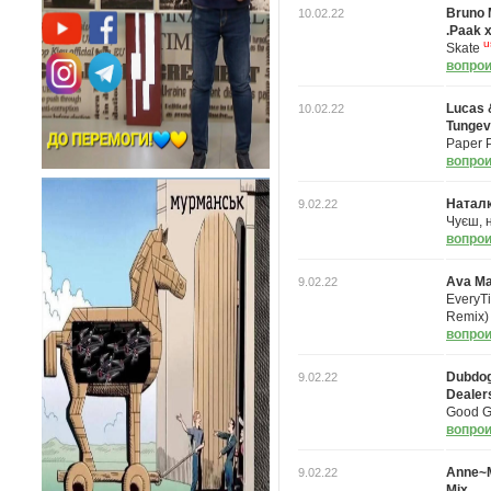
Bruno 
10.02.22
.Paak x
u
Skate
вопрои
Lucas &
10.02.22
Tunge
Paper 
вопрои
Наталк
9.02.22
Чуєш, 
вопрои
Ava M
9.02.22
EveryT
Remix
вопрои
Dubdog
9.02.22
Dealer
Good 
вопрои
Anne~Ma
9.02.22
Mix