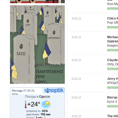
Kiss M
вопрои
Chico 
9.02.22
Pop Of
вопрои
Michae
9.02.22
Gabriel
Imagin
вопрои
Clayde
9.02.22
Dirty,
вопрои
Jerry H
8.02.22
#ПОШ
вопрои
Погода
07.08.26,
ночь
Погода в
Одессе
Віктор
8.02.22
Бути З
+24°
вопрои
влажность:
61%
давление:
755 мм
The H
8.02.22
ветер:
2 м/с,