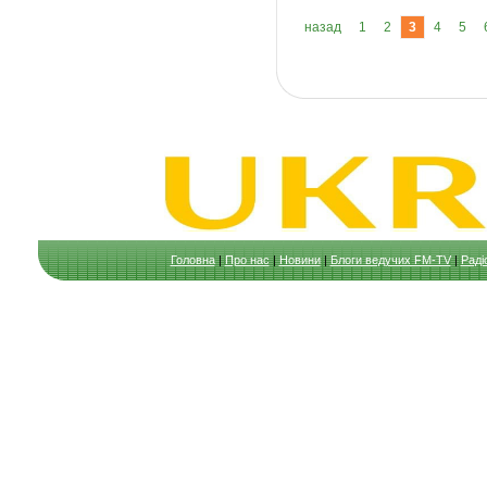
назад
1
2
3
4
5
Головна
|
Про нас
|
Новини
|
Блоги ведучих FM-TV
|
Раді