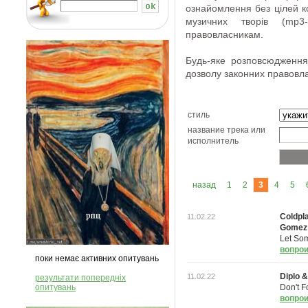
ознайомлення
без
цілей 
музичних творів
(
mp3
-
правовласникам
.
Будь-яке розповсюдження
дозволу
законних правовла
стиль
название трека или
исполнитель
назад
1
2
3
4
5
Coldpla
11.02.22
Gomez
Let So
вопрои
поки немає активних опитувань
Diplo &
11.02.22
результати попередніх
опитувань
Don't 
вопрои