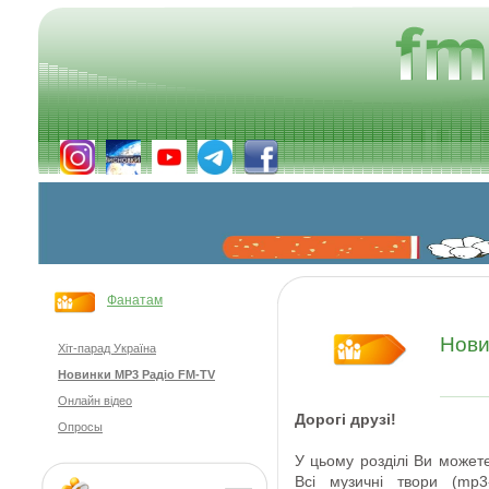
Фанатам
Нови
Хіт-парад Україна
Новинки MP3 Радіо FM-TV
Онлайн відео
Дорогі друзі
!
Опросы
У цьому розділі Ви
может
Всі
музичні твори
(
mp3