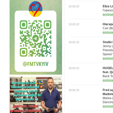
Eliza Li
10.02.22
Гориз
вопрои
Ніагар
10.02.22
Сніг (
вопрои
Studio 
10.02.22
Jenny 
Friends
Speed 
вопрои
HUGEL
10.02.22
feat. 
Back To
вопрои
Fred a
10.02.22
Madon
Marea 
Dancin
вопрои