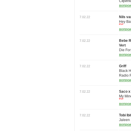
Скрипк
вопрои
Nils va
7.02.22
Hey Ba
eur
вопрои
Bebe Re
7.02.22
Vert
Die Fo
вопрои
Griff
7.02.22
Black 
Radio 
вопрои
Saco x
7.02.22
My Min
eur
вопрои
Tobi Ib
7.02.22
Jaleen 
вопрои