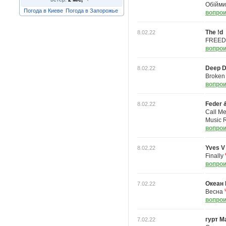
Обійми
Погода в Киеве
Погода в Запорожье
вопрои
The !d
8.02.22
FREE
вопрои
Deep D
8.02.22
Broken 
вопрои
Feder 
8.02.22
Call Me
Music R
вопрои
Yves V
8.02.22
Finally
вопрои
Океан 
7.02.22
Весна
вопрои
гурт M
7.02.22