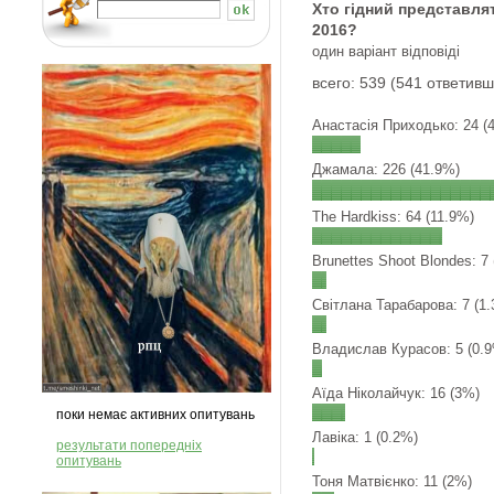
Хто гідний представля
2016?
один варіант відповіді
всего: 539 (541 ответив
Анастасія Приходько: 24 (
Джамала: 226 (41.9%)
The Hardkiss: 64 (11.9%)
Brunettes Shoot Blondes: 7
Світлана Тарабарова: 7 (1
Владислав Курасов: 5 (0.
Аїда Ніколайчук: 16 (3%)
поки немає активних опитувань
Лавiка: 1 (0.2%)
результати попередніх
опитувань
Тоня Матвієнко: 11 (2%)