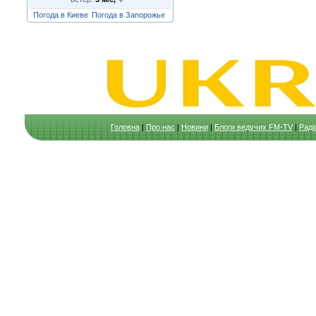
Погода в Киеве
Погода в Запорожье
Головна
|
Про нас
|
Новини
|
Блоги ведучих FM-TV
|
Раді