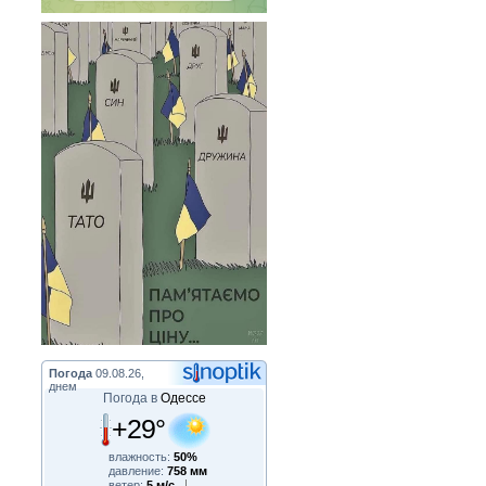
Погода
09.08.26,
днем
Погода в
Одессе
+29°
влажность:
50%
давление:
758 мм
ветер:
5 м/с,