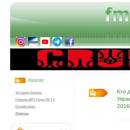
Фанатам
Кто 
Хіт-парад Україна
Укра
Новинки MP3 Радіо FM-TV
2016
Онлайн відео
Опросы