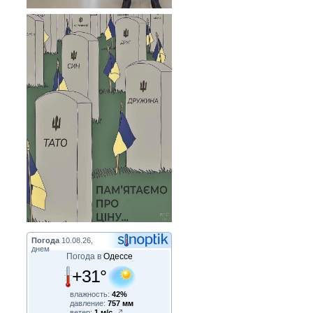
Погода
10.08.26,
днем
Погода в
Одессе
+31°
влажность:
42%
давление:
757 мм
ветер:
1 м/с,