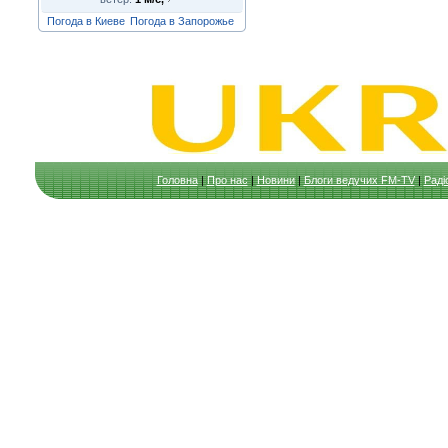
Погода в Киеве
Погода в Запорожье
Головна
|
Про нас
|
Новини
|
Блоги ведучих FM-TV
|
Раді