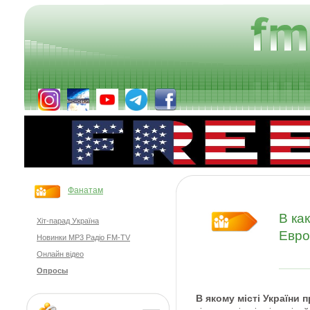
Фанатам
В ка
Хіт-парад Україна
Евро
Новинки MP3 Радіо FM-TV
Онлайн відео
Опросы
В якому місті України