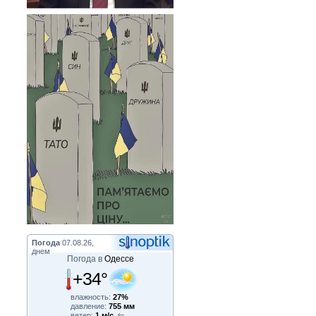
Погода
07.08.26,
днем
Погода в
Одессе
+34°
влажность:
27%
давление:
755 мм
ветер:
1 м/с,