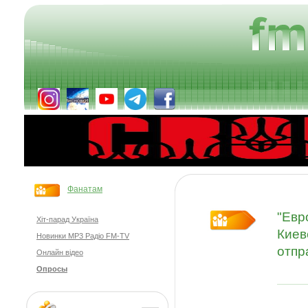
Фанатам
"Евр
Хіт-парад Україна
Киев
Новинки MP3 Радіо FM-TV
отпр
Онлайн відео
Опросы