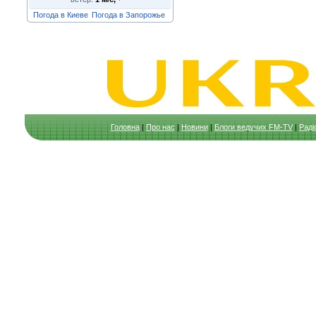
Погода в Киеве
Погода в Запорожье
Головна
|
Про нас
|
Новини
|
Блоги ведучих FM-TV
|
Раді