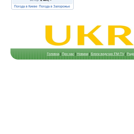
Погода в Киеве
Погода в Запорожье
Головна
|
Про нас
|
Новини
|
Блоги ведучих FM-TV
|
Раді