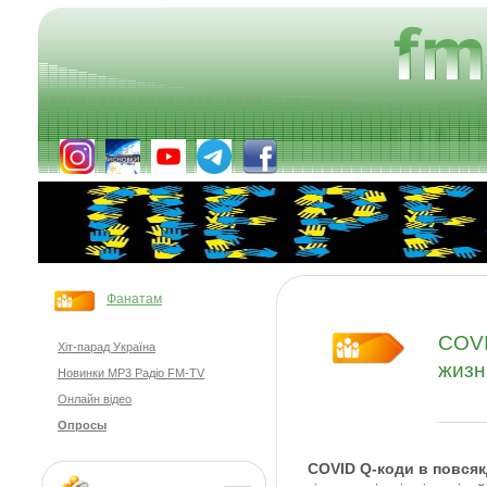
Фанатам
COVI
Хіт-парад Україна
жизн
Новинки MP3 Радіо FM-TV
Онлайн відео
Опросы
COVID Q-коди в повсяк