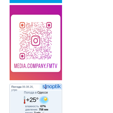
Погода
06.08.26,
утро
Погода в
Одессе
+25°
влажность:
67%
давление:
758 мм
ветер:
2 м/с,