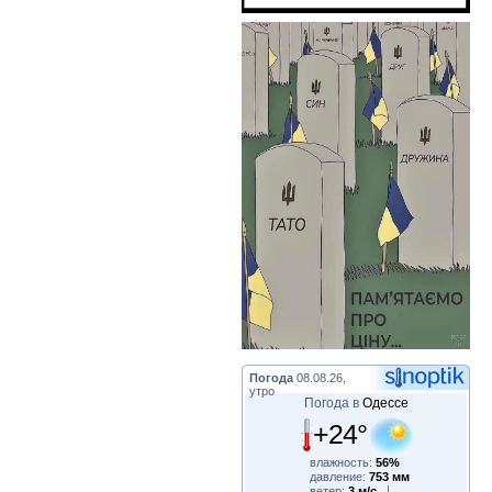
Погода
08.08.26,
утро
Погода в
Одессе
+24°
влажность:
56%
давление:
753 мм
ветер:
3 м/с,