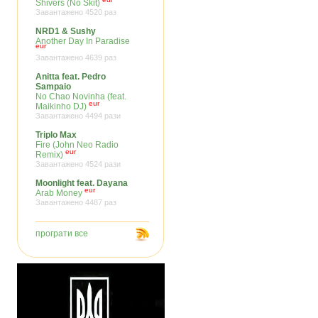
Shivers (No Skit)
Завантажено 4520 раз
NRD1 & Sushy
Another Day In Paradise
eur
Завантажено 4639 раз
Anitta feat. Pedro
Sampaio
No Chao Novinha (feat.
eur
Maikinho DJ)
Завантажено 4494 рази
Triplo Max
Fire (John Neo Radio
eur
Remix)
Завантажено 4524 рази
Moonlight feat. Dayana
eur
Arab Money
Завантажено 4487 раз
програти все