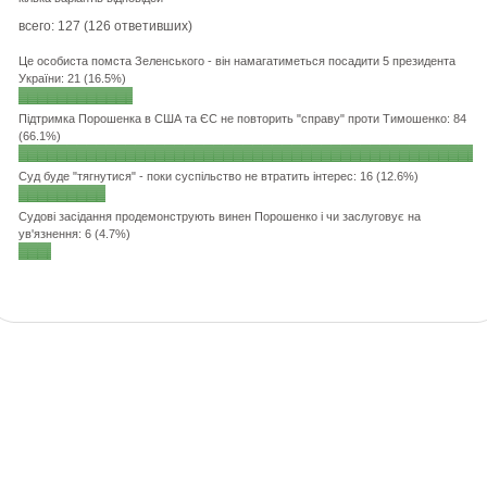
всего: 127 (126 ответивших)
Це особиста помста Зеленського - він намагатиметься посадити 5 президента
України: 21 (16.5%)
Підтримка Порошенка в США та ЄС не повторить "справу" проти Тимошенко: 84
(66.1%)
Суд буде "тягнутися" - поки суспільство не втратить інтерес: 16 (12.6%)
Судові засідання продемонструють винен Порошенко і чи заслуговує на
ув'язнення: 6 (4.7%)