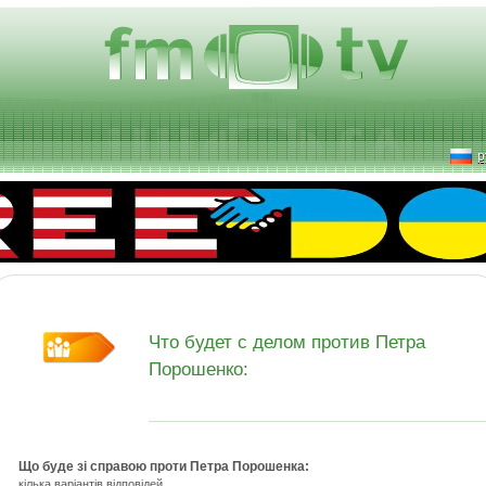
р
Что будет с делом против Петра
Порошенко:
Що буде зі справою проти Петра Порошенка:
кілька варіантів відповідей