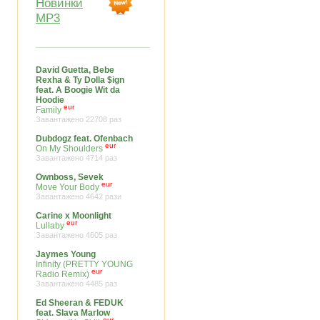
Новинки
MP3
David Guetta, Bebe
Rexha & Ty Dolla $ign
feat. A Boogie Wit da
Hoodie
eur
Family
Завантажено 22708 раз
Dubdogz feat. Ofenbach
eur
On My Shoulders
Завантажено 4714 раз
Ownboss, Sevek
eur
Move Your Body
Завантажено 4642 рази
Carine x Moonlight
eur
Lullaby
Завантажено 4605 раз
Jaymes Young
Infinity (PRETTY YOUNG
eur
Radio Remix)
Завантажено 4485 раз
Ed Sheeran & FEDUK
feat. Slava Marlow
eur