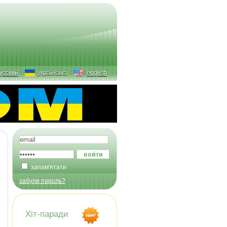
усский
українська
english
запам'ятати
забули пароль?
Хіт-паради