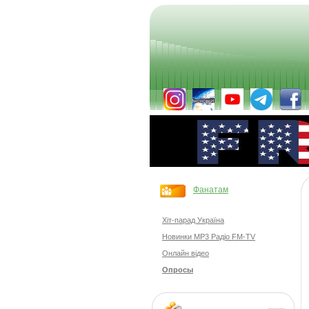
Фанатам
Хіт-парад Україна
Новинки MP3 Радіо FM-TV
Онлайн відео
Опросы