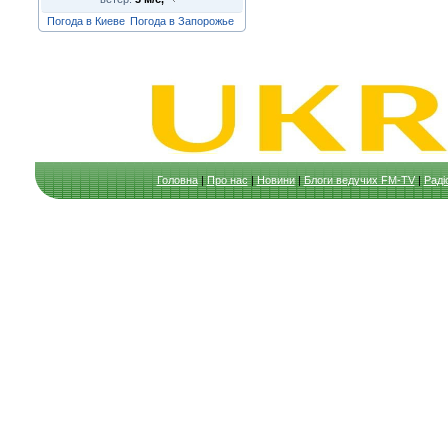
Погода в Киеве
Погода в Запорожье
Головна
|
Про нас
|
Новини
|
Блоги ведучих FM-TV
|
Раді