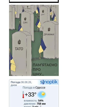
Погода
06.08.26,
днем
Погода в
Одессе
+33°
влажность:
54%
давление:
758 мм
ветер:
3 м/с,