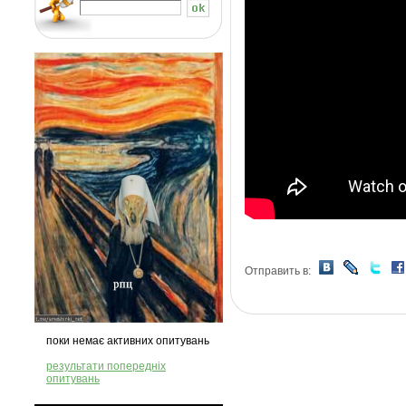
Отправить в:
поки немає активних опитувань
результати попередніх
опитувань