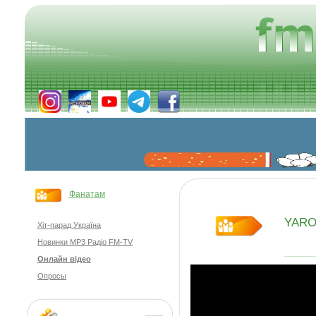
Фанатам
YARO
Хіт-парад Україна
Новинки MP3 Радіо FM-TV
Онлайн відео
Опросы