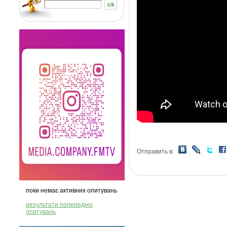
Отправить в:
поки немає активних опитувань
результати попередніх
опитувань