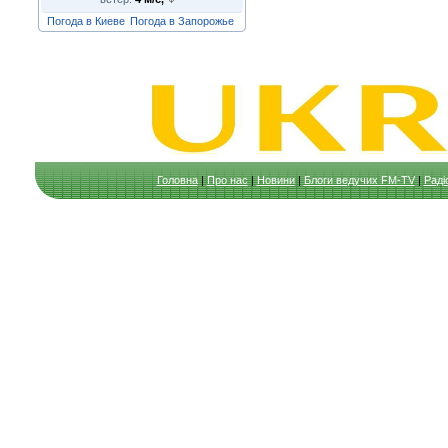
Погода в Киеве
Погода в Запорожье
Головна
|
Про нас
|
Новини
|
Блоги ведучих FM-TV
|
Раді