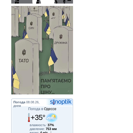
Погода
08.08.26,
днем
Погода в
Одессе
+35°
влажность:
37%
давление:
753 мм
ветер:
4 м/с,