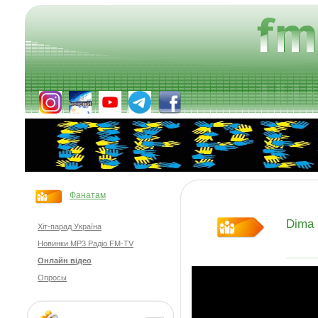
Фанатам
Dima
Хіт-парад Україна
Новинки MP3 Радіо FM-TV
Онлайн відео
Опросы