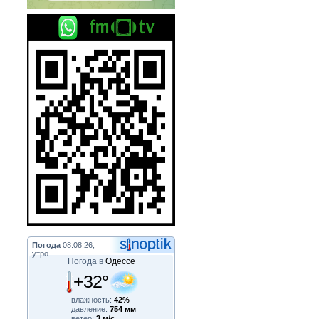
Погода
08.08.26,
утро
Погода в
Одессе
+32°
влажность:
42%
давление:
754 мм
ветер:
3 м/с,