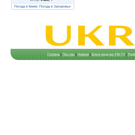
Погода в Киеве
Погода в Запорожье
Головна
|
Про нас
|
Новини
|
Блоги ведучих FM-TV
|
Раді