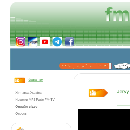
Фанатам
Jeryy
Хіт-парад Україна
Новинки MP3 Радіо FM-TV
Онлайн відео
Опросы