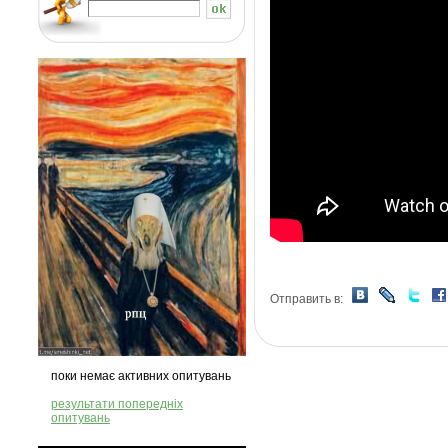
Отправить в:
поки немає активних опитувань
результати попередніх
опитувань