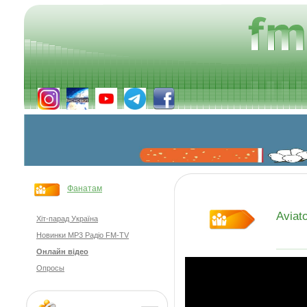
Фанатам
Aviat
Хіт-парад Україна
Новинки MP3 Радіо FM-TV
Онлайн відео
Опросы