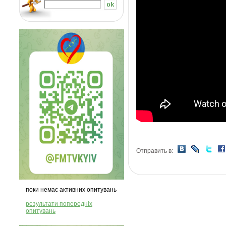
Отправить в:
поки немає активних опитувань
результати попередніх
опитувань