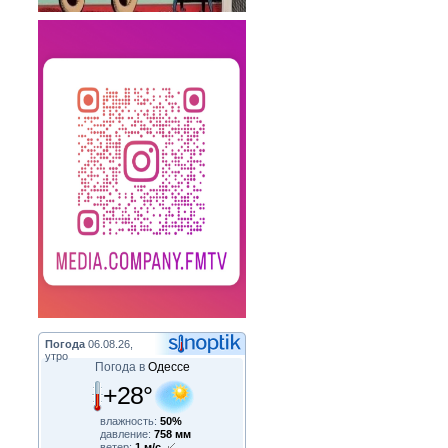
Погода
06.08.26,
утро
Погода в
Одессе
+28°
влажность:
50%
давление:
758 мм
ветер:
1 м/с,