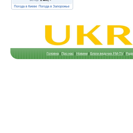
Погода в Киеве
Погода в Запорожье
Головна
|
Про нас
|
Новини
|
Блоги ведучих FM-TV
|
Раді