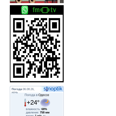
Погода
06.08.26,
ночь
Погода в
Одессе
+24°
влажность:
68%
давление:
758 мм
ветер:
1 м/с,