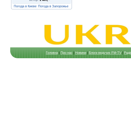
Погода в Киеве
Погода в Запорожье
Головна
|
Про нас
|
Новини
|
Блоги ведучих FM-TV
|
Раді