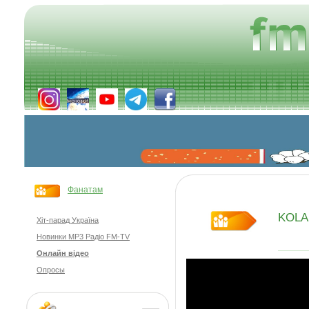
Фанатам
KOLA 
Хіт-парад Україна
Новинки MP3 Радіо FM-TV
Онлайн відео
Опросы