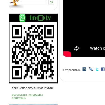
Отправить в:
поки немає активних опитувань
результати попередніх
опитувань