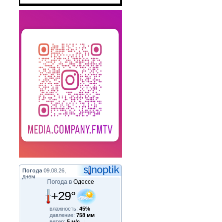
Погода
09.08.26,
днем
Погода в
Одессе
+29°
влажность:
45%
давление:
758 мм
ветер:
5 м/с,