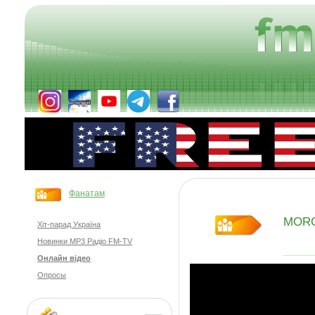
Фанатам
MOR
Хіт-парад Україна
Новинки MP3 Радіо FM-TV
Онлайн відео
Опросы