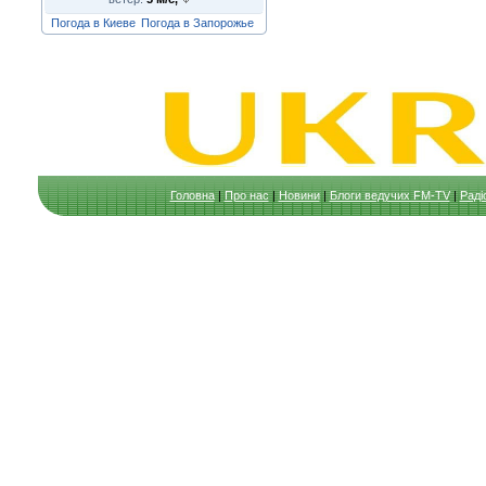
Погода в Киеве
Погода в Запорожье
Головна
|
Про нас
|
Новини
|
Блоги ведучих FM-TV
|
Раді