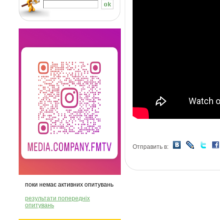
Отправить в:
поки немає активних опитувань
результати попередніх
опитувань