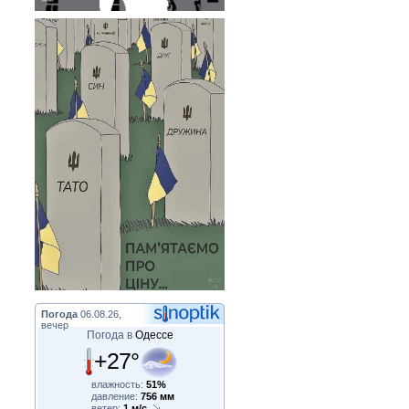
Погода
06.08.26,
вечер
Погода в
Одессе
+27°
влажность:
51%
давление:
756 мм
ветер:
1 м/с,