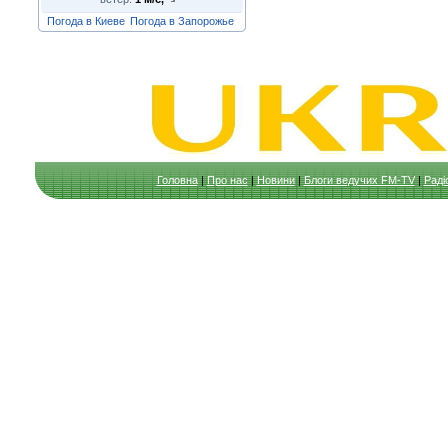
Погода в Киеве
Погода в Запорожье
Головна
|
Про нас
|
Новини
|
Блоги ведучих FM-TV
|
Раді