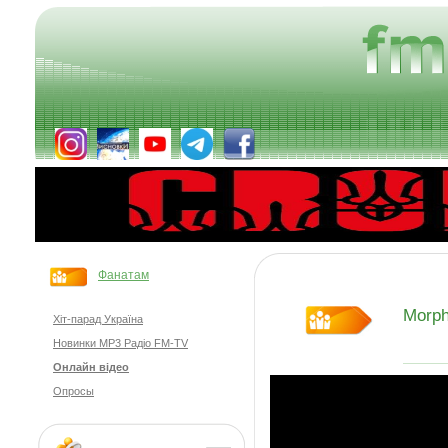
Фанатам
Morp
Хіт-парад Україна
Новинки MP3 Радіо FM-TV
Онлайн відео
Опросы