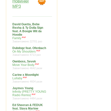
Новинки
MP3
David Guetta, Bebe
Rexha & Ty Dolla $ign
feat. A Boogie Wit da
Hoodie
eur
Family
Завантажено 22701 раз
Dubdogz feat. Ofenbach
eur
On My Shoulders
Завантажено 4713 раз
Ownboss, Sevek
eur
Move Your Body
Завантажено 4642 рази
Carine x Moonlight
eur
Lullaby
Завантажено 4604 рази
Jaymes Young
Infinity (PRETTY YOUNG
eur
Radio Remix)
Завантажено 4484 рази
Ed Sheeran & FEDUK
feat. Slava Marlow
eur