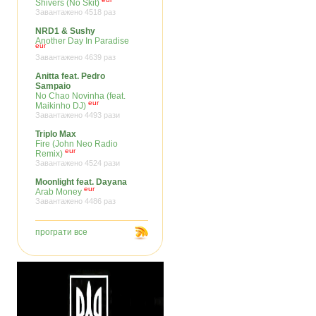
Shivers (No Skit)
Завантажено 4518 раз
NRD1 & Sushy
Another Day In Paradise
eur
Завантажено 4639 раз
Anitta feat. Pedro
Sampaio
No Chao Novinha (feat.
eur
Maikinho DJ)
Завантажено 4493 рази
Triplo Max
Fire (John Neo Radio
eur
Remix)
Завантажено 4524 рази
Moonlight feat. Dayana
eur
Arab Money
Завантажено 4486 раз
програти все