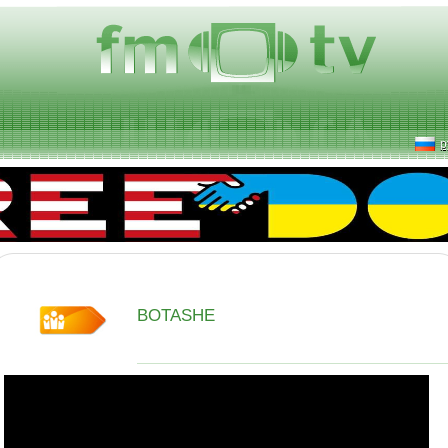
р
BOTASHE