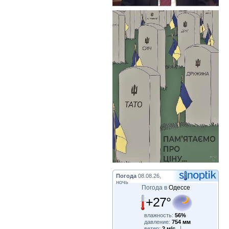
Погода
08.08.26,
ночь
Погода в
Одессе
+27°
влажность:
56%
давление:
754 мм
ветер:
2 м/с,