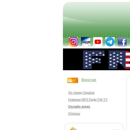
Фанатам
Хіт-парад Україна
Новинки MP3 Радіо FM-TV
Онлайн відео
Опросы