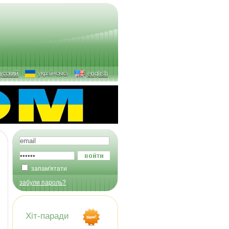
усский
українська
english
запам'ятати
забули пароль?
Хіт-паради