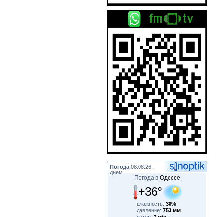
Погода
08.08.26,
днем
Погода в
Одессе
+36°
влажность:
38%
давление:
753 мм
ветер:
3 м/с,