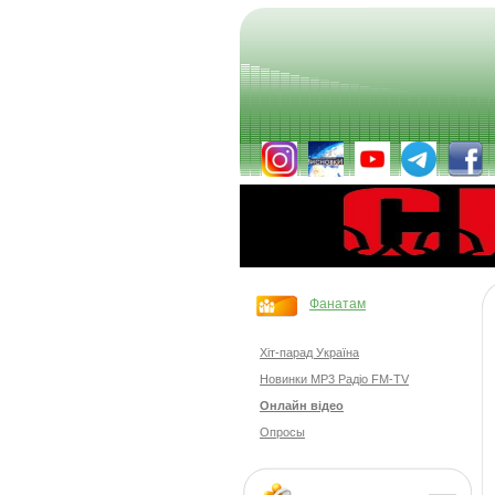
Фанатам
Хіт-парад Україна
Новинки MP3 Радіо FM-TV
Онлайн відео
Опросы