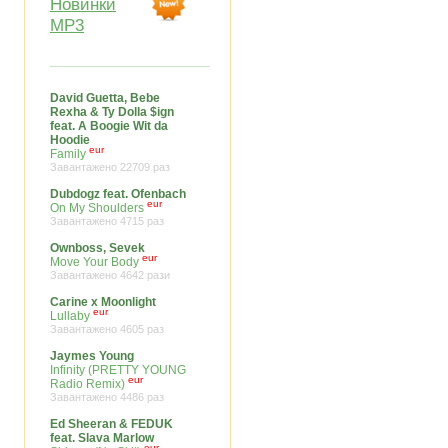
Новинки
MP3
David Guetta, Bebe
Rexha & Ty Dolla $ign
feat. A Boogie Wit da
Hoodie
eur
Family
Завантажено 22709 раз
Dubdogz feat. Ofenbach
eur
On My Shoulders
Завантажено 4715 раз
Ownboss, Sevek
eur
Move Your Body
Завантажено 4642 рази
Carine x Moonlight
eur
Lullaby
Завантажено 4605 раз
Jaymes Young
Infinity (PRETTY YOUNG
eur
Radio Remix)
Завантажено 4486 раз
Ed Sheeran & FEDUK
feat. Slava Marlow
eur