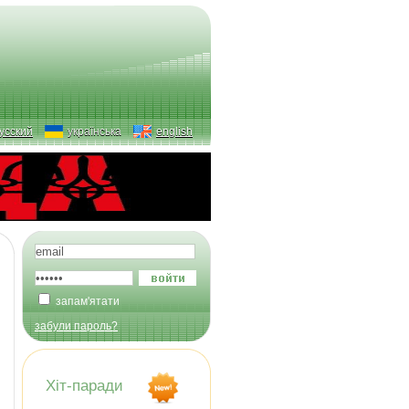
усский
українська
english
запам'ятати
забули пароль?
Хіт-паради