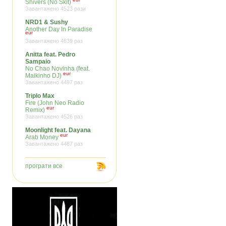
Shivers (No Skit)
Завантажено 4523 рази
NRD1 & Sushy
Another Day In Paradise
eur
Завантажено 4639 раз
Anitta feat. Pedro
Sampaio
No Chao Novinha (feat.
eur
Maikinho DJ)
Завантажено 4497 раз
Triplo Max
Fire (John Neo Radio
eur
Remix)
Завантажено 4526 раз
Moonlight feat. Dayana
eur
Arab Money
Завантажено 4487 раз
програти все