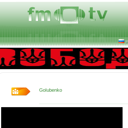
р
Golubenko