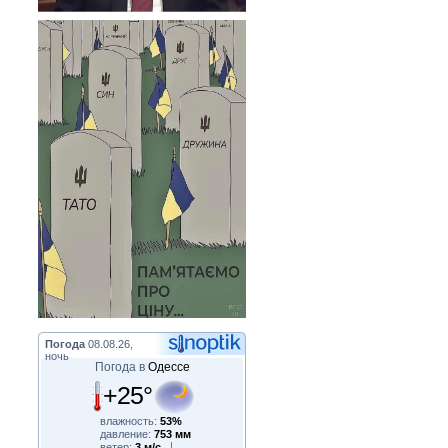
Погода
08.08.26,
ночь
Погода в
Одессе
+25°
влажность:
53%
давление:
753 мм
ветер:
3 м/с,