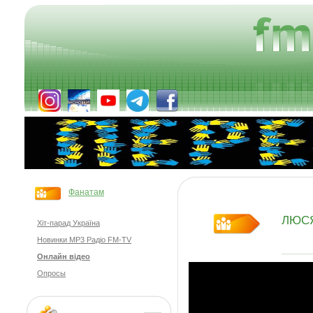
Фанатам
ЛЮСЯ
Хіт-парад Україна
Новинки MP3 Радіо FM-TV
Онлайн відео
Опросы