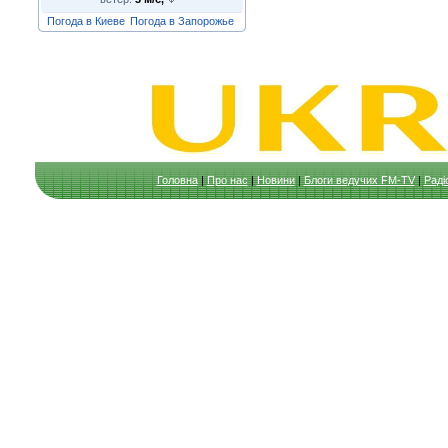
Погода в Киеве
Погода в Запорожье
Головна
|
Про нас
|
Новини
|
Блоги ведучих FM-TV
|
Раді