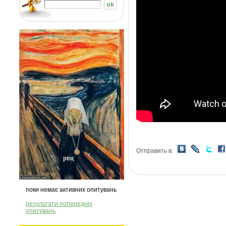
Отправить в:
поки немає активних опитувань
результати попередніх
опитувань