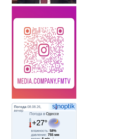
Погода
08.08.26,
вечер
Погода в
Одессе
+27°
влажность:
58%
давление:
755 мм
ветер:
5 м/с,