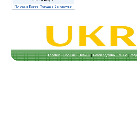
Погода в Киеве
Погода в Запорожье
Головна
|
Про нас
|
Новини
|
Блоги ведучих FM-TV
|
Раді