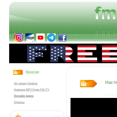
Фанатам
Наст
Хіт-парад Україна
Новинки MP3 Радіо FM-TV
Онлайн відео
Опросы