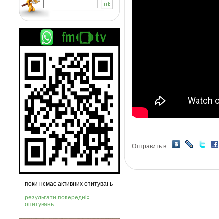
Отправить в:
поки немає активних опитувань
результати попередніх
опитувань