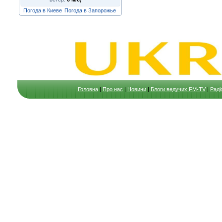
Погода в Киеве
Погода в Запорожье
Головна
|
Про нас
|
Новини
|
Блоги ведучих FM-TV
|
Раді