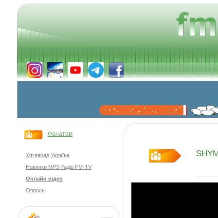
Фанатам
SHY
Хіт-парад Україна
Новинки MP3 Радіо FM-TV
Онлайн відео
Опросы