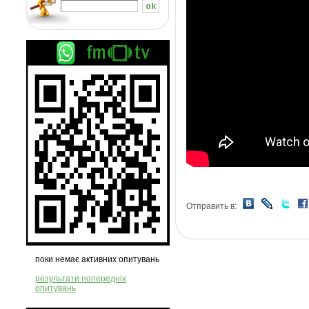
Отправить в:
поки немає активних опитувань
результати попередніх
опитувань