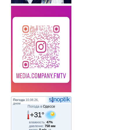
Погода
10.08.26,
днем
Погода в
Одессе
+31°
влажность:
47%
давление:
758 мм
ветер:
0 м/с,