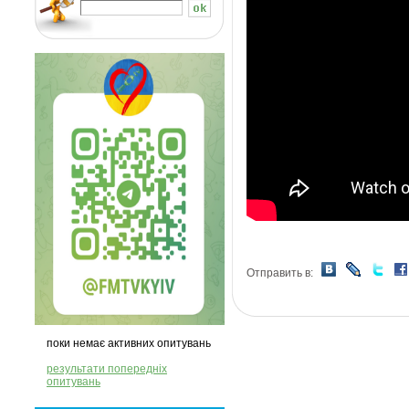
Отправить в:
поки немає активних опитувань
результати попередніх
опитувань