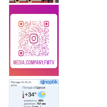
Погода
06.08.26,
днем
Погода в
Одессе
+34°
влажность:
48%
давление:
757 мм
ветер:
2 м/с,