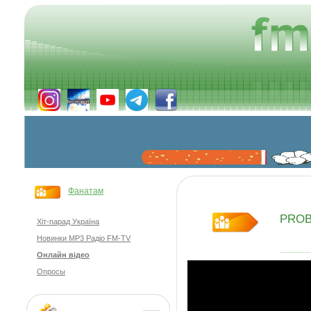
Фанатам
PROB
Хіт-парад Україна
Новинки MP3 Радіо FM-TV
Онлайн відео
Опросы