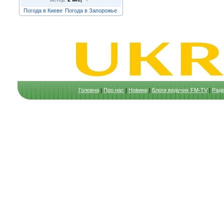
Погода в Киеве
Погода в Запорожье
Головна
|
Про нас
|
Новини
|
Блоги ведучих FM-TV
|
Раді