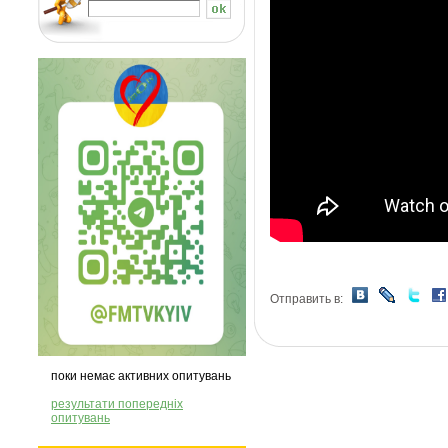
Отправить в:
поки немає активних опитувань
результати попередніх
опитувань