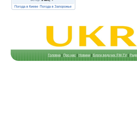
Погода в Киеве
Погода в Запорожье
Головна
|
Про нас
|
Новини
|
Блоги ведучих FM-TV
|
Раді