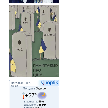
Погода
08.08.26,
вечер
Погода в
Одессе
+27°
влажность:
58%
давление:
755 мм
ветер:
5 м/с,