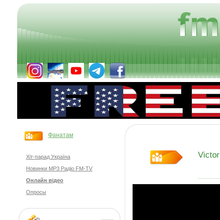
Фанатам
Victor
Хіт-парад Україна
Новинки MP3 Радіо FM-TV
Онлайн відео
Опросы