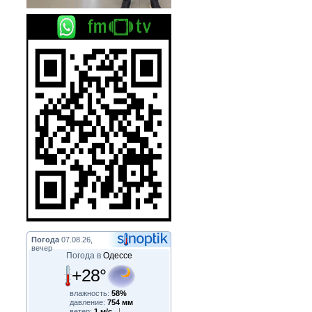
Погода
07.08.26,
вечер
Погода в
Одессе
+28°
влажность:
58%
давление:
754 мм
ветер:
1 м/с,