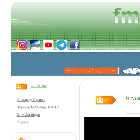
Фанатам
Вітал
Хіт-парад Україна
Новинки MP3 Радіо FM-TV
Онлайн відео
Опросы