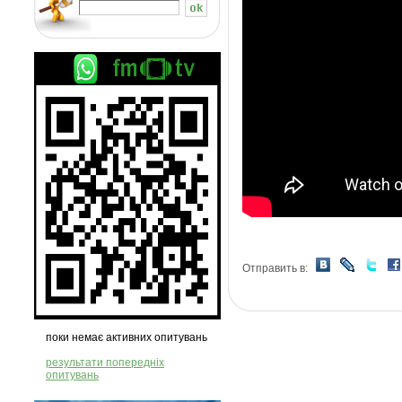
Отправить в:
поки немає активних опитувань
результати попередніх
опитувань