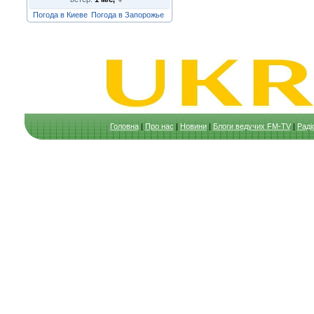
Погода в Киеве
Погода в Запорожье
Головна
|
Про нас
|
Новини
|
Блоги ведучих FM-TV
|
Раді