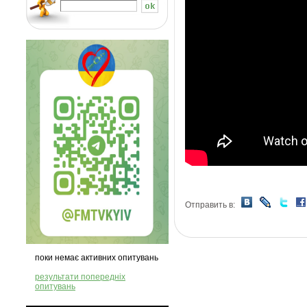
Отправить в:
поки немає активних опитувань
результати попередніх
опитувань