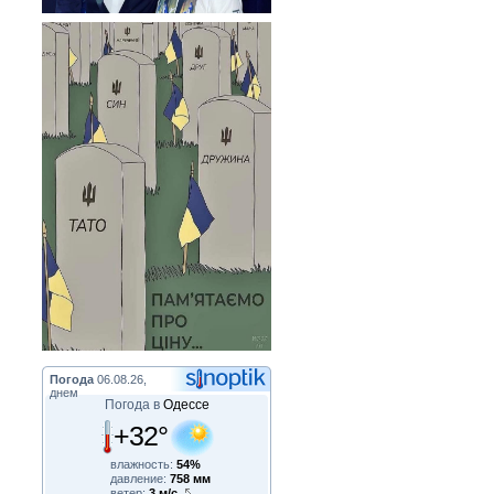
Погода
06.08.26,
днем
Погода в
Одессе
+32°
влажность:
54%
давление:
758 мм
ветер:
3 м/с,