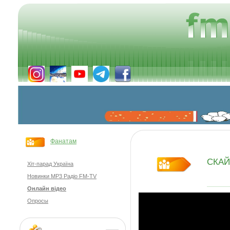
Фанатам
СКАЙ
Хіт-парад Україна
Новинки MP3 Радіо FM-TV
Онлайн відео
Опросы