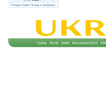
Погода в Киеве
Погода в Запорожье
Головна
|
Про нас
|
Новини
|
Блоги ведучих FM-TV
|
Раді