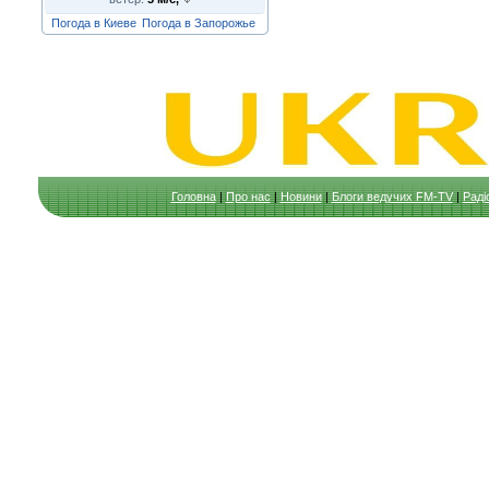
Погода в Киеве
Погода в Запорожье
Головна
|
Про нас
|
Новини
|
Блоги ведучих FM-TV
|
Раді