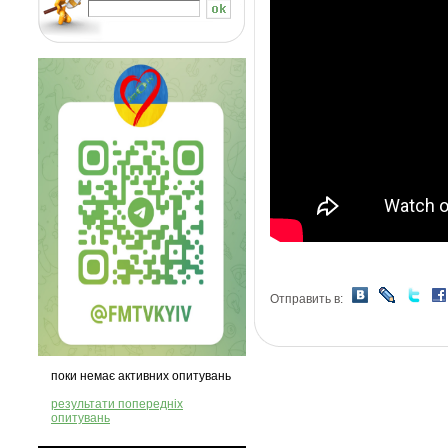
Отправить в:
поки немає активних опитувань
результати попередніх
опитувань