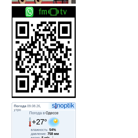
Погода
09.08.26,
утро
Погода в
Одессе
+27°
влажность:
54%
давление:
758 мм
ветер:
5 м/с,