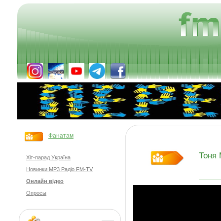
Фанатам
Тоня 
Хіт-парад Україна
Новинки MP3 Радіо FM-TV
Онлайн відео
Опросы