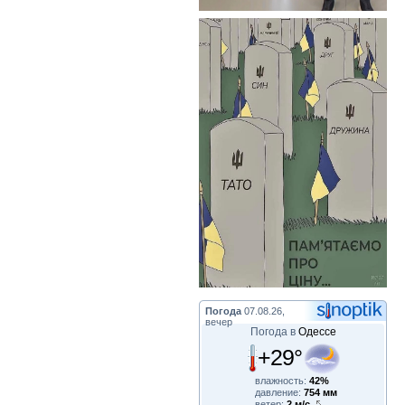
Погода
07.08.26,
вечер
Погода в
Одессе
+29°
влажность:
42%
давление:
754 мм
ветер:
2 м/с,