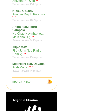
Shivers (No Skit)
Завантажено 4517 раз
NRD1 & Sushy
Another Day In Paradise
eur
Завантажено 4639 раз
Anitta feat. Pedro
Sampaio
No Chao Novinha (feat.
eur
Maikinho DJ)
Завантажено 4493 рази
Triplo Max
Fire (John Neo Radio
eur
Remix)
Завантажено 4524 рази
Moonlight feat. Dayana
eur
Arab Money
Завантажено 4486 раз
програти все