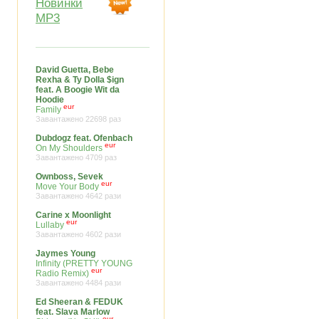
Новинки
MP3
David Guetta, Bebe
Rexha & Ty Dolla $ign
feat. A Boogie Wit da
Hoodie
eur
Family
Завантажено 22698 раз
Dubdogz feat. Ofenbach
eur
On My Shoulders
Завантажено 4709 раз
Ownboss, Sevek
eur
Move Your Body
Завантажено 4642 рази
Carine x Moonlight
eur
Lullaby
Завантажено 4602 рази
Jaymes Young
Infinity (PRETTY YOUNG
eur
Radio Remix)
Завантажено 4484 рази
Ed Sheeran & FEDUK
feat. Slava Marlow
eur