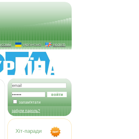
усский
українська
english
запам'ятати
забули пароль?
Хіт-паради