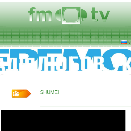
р
SHUMEI