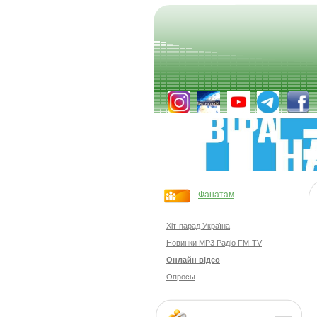
Фанатам
Хіт-парад Україна
Новинки MP3 Радіо FM-TV
Онлайн відео
Опросы