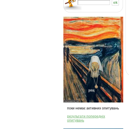
поки немає активних опитувань
результати попередніх
опитувань