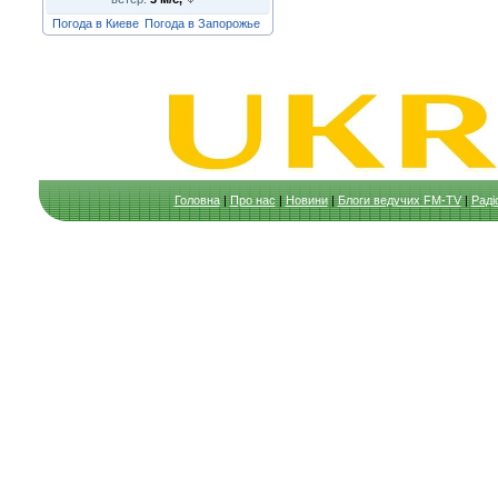
Погода в Киеве
Погода в Запорожье
Головна
|
Про нас
|
Новини
|
Блоги ведучих FM-TV
|
Раді