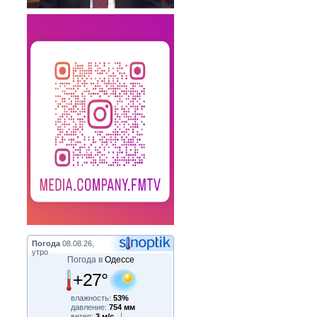
Погода
08.08.26,
утро
Погода в
Одессе
+27°
влажность:
53%
давление:
754 мм
ветер:
3 м/с,