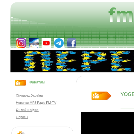
Фанатам
YOG
Хіт-парад Україна
Новинки MP3 Радіо FM-TV
Онлайн відео
Опросы