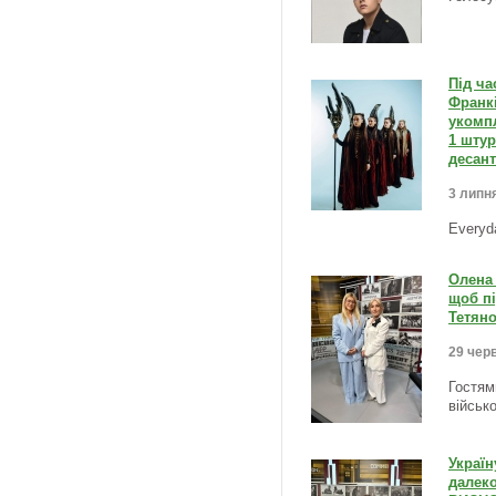
Під ча
Франкі
укомпл
1 штур
десант
3 липня
Everyd
Олена 
щоб пі
Тетян
29 черв
Гостями
військо
Украї
далеко