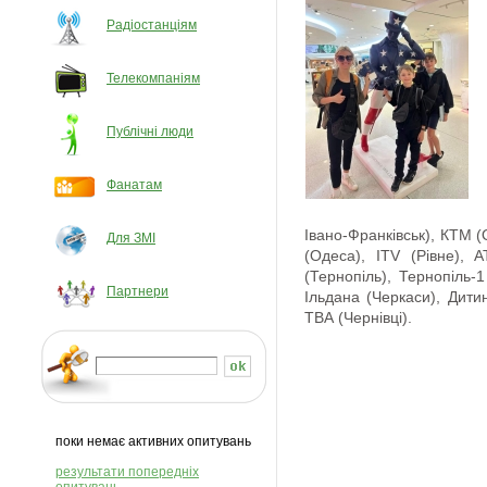
Радіостанціям
Телекомпаніям
Публічні люди
Фанатам
Івано-Франківськ), КТМ (
Для ЗМІ
(Одеса), ITV (Рівне), 
(Тернопіль), Тернопіль-
Партнери
Ільдана (Черкаси), Дитин
ТВА (Чернівці).
поки немає активних опитувань
результати попередніх