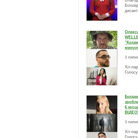
Благод
Білозі
десант
Олекса
WELLBO
"Кохаю
минуло
3 липня
Хіт-па
Голосу
Богдан
зроблю
6 місц
ВІДЕО
3 липня
Хіт-па
Голосу