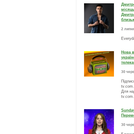
Дмитро
місяць
Дмитра
близь
2 липня
Everyd
Нова в
україн
телека
30 черв
Підпис
tv.com
Для на
tv.com
Sunda
Перемо
30 черв