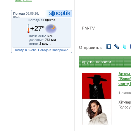
опитувань
Погода
08.08.26,
ночь
Погода в
Одессе
+27°
FM-TV
влажность:
56%
давление:
754 мм
ветер:
2 м/с,
Отправить в:
Погода в Киеве
Погода в Запорожье
другие новости
Артем 
"Бараб
чарту 
1 липня
Хіт-па
Голосу