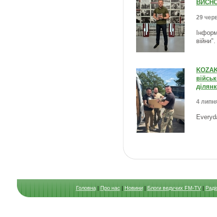
ВИСНО
29 черв
Інформ
війни"
KOZAK
військ
ділянк
4 липня
Everyd
Головна
|
Про нас
|
Новини
|
Блоги ведучих FM-TV
|
Раді