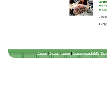
арти
шану
музич
3 вере
Every
Головна
|
Про нас
|
Новини
|
Блоги ведучих FM-TV
|
Раді