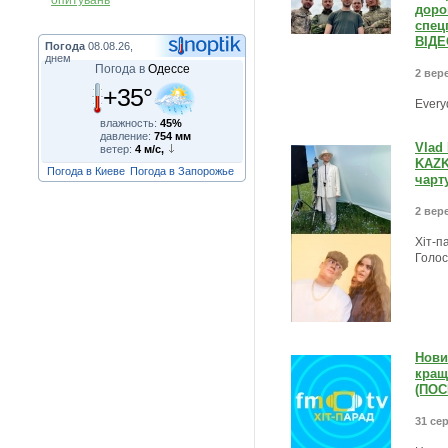
опитувань
доро
спец
ВІДЕ
Погода
08.08.26,
днем
Погода в
Одессе
2 вере
+35°
Every
влажность:
45%
давление:
754 мм
Vlad 
ветер:
4 м/с,
KAZKA
Погода в Киеве
Погода в Запорожье
чарт
2 вере
Хіт-п
Голос
Нови
кращ
(ПОС
31 сер