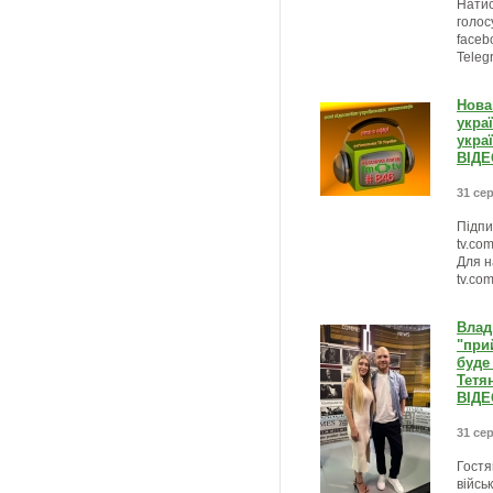
Натис
голос
faceb
Teleg
Нова
укра
укра
ВІДЕ
31 сер
Підпи
tv.co
Для н
tv.co
Влад
"прий
буде
Тетя
ВІДЕ
31 сер
Гостям
військ