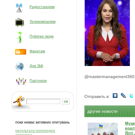
Радіостанціям
Телекомпаніям
Публічні люди
Фанатам
Для ЗМІ
@mastermanagement360
Партнери
Отправить в:
другие новости
поки немає активних опитувань
Музи
кошт
результати попередніх
Ялті 