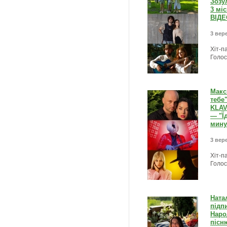
Зозу
3 мі
ВІДЕ
3 вере
Хіт-п
Голос
Макс
тебе
KLAV
— "Їд
мину
3 вере
Хіт-п
Голос
Ната
підп
Наро
пісн