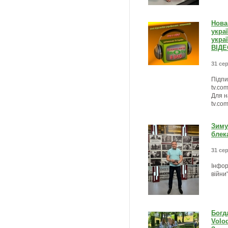
Нова
укра
укра
ВІДЕ
31 сер
Підпи
tv.co
Для н
tv.co
Зиму
блек
31 сер
Інфор
війни
Богда
Volod