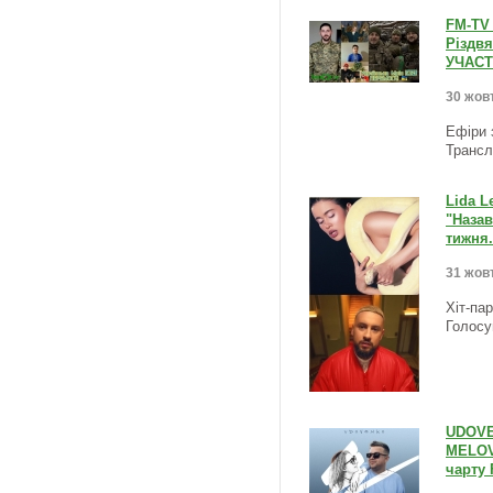
FM-TV 
Різдвя
УЧАСТ
30 жовт
Ефіри 
Трансл
Lida L
"Наза
тижня.
31 жовт
Хіт-па
Голосу
UDOVEN
MELOVI
чарту 