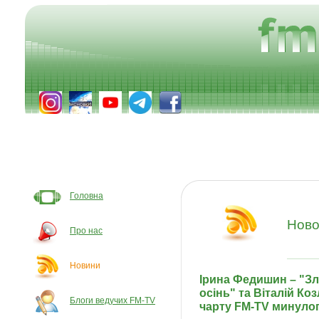
Головна
Ново
Про нас
Новини
Ірина Федишин – "З
осінь" та Віталій Коз
Блоги ведучих FM-TV
чарту FM-TV минулог