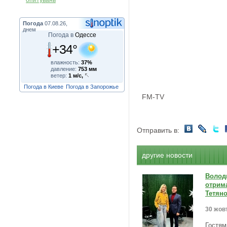
опитувань
Погода
07.08.26,
днем
Погода в
Одессе
+34°
влажность:
37%
давление:
753 мм
ветер:
1 м/с,
Погода в Киеве
Погода в Запорожье
FM-TV
Отправить в:
другие новости
Волод
отрима
Тетян
30 жовт
Гостями