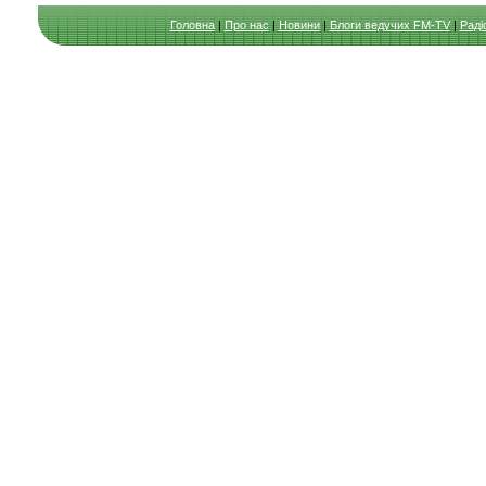
Головна
|
Про нас
|
Новини
|
Блоги ведучих FM-TV
|
Раді