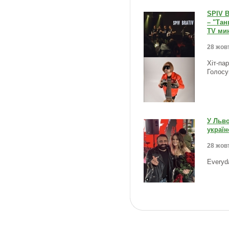
SPIV 
– "Тан
TV мин
28 жовт
Хіт-па
Голосу
У Льво
україн
28 жовт
Everyd