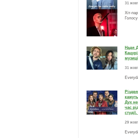
31 жовт
Хіт-па
Голосу
Надя Д
Кацурі
музиці
31 жовт
Everyd
Різдвя
кажуть
Дух не
час рі
студії
29 жовт
Everyd