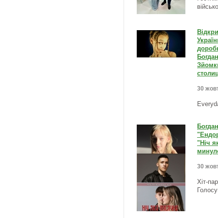
військо
Відкри
Україн
доробк
Богдан
Зйомки
столиц
30 жовт
Everyd
Богдан
"Ендо
"Ніч я
минуло
30 жовт
Хіт-па
Голосу