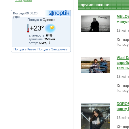
опитувань
другие новости
Погода
09.08.26,
MELOVI
утро
Погода в
Одессе
минуло
+23°
18 квіт
влажность:
64%
давление:
758 мм
Хіт-па
ветер:
5 м/с,
Голосу
Погода в Киеве
Погода в Запорожье
Vlad D
спроби
тижня.
18 квіт
Хіт-па
Голосу
DOROFE
чарту 
18 квіт
Хіт-па