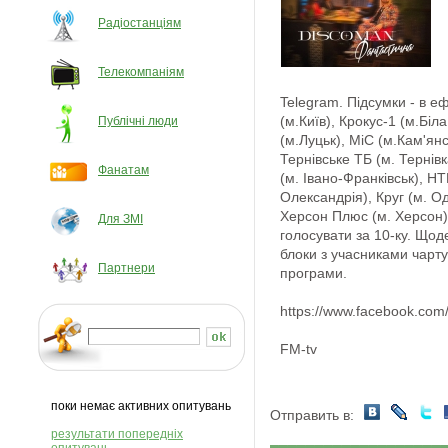
Радіостанціям
Телекомпаніям
Telegram. Підсумки - в еф
(м.Київ), Крокус-1 (м.Біл
Публічні люди
(м.Луцьк), МіС (м.Кам'ян
Тернівське ТБ (м. Тернівк
Фанатам
(м. Івано-Франківськ), Н
Олександрія), Круг (м. Од
Херсон Плюс (м. Херсон)
Для ЗМІ
голосувати за 10-ку. Щод
блоки з учасниками чарту,
Партнери
програми.
https://www.facebook.com
FM-tv
поки немає активних опитувань
Отправить в:
результати попередніх