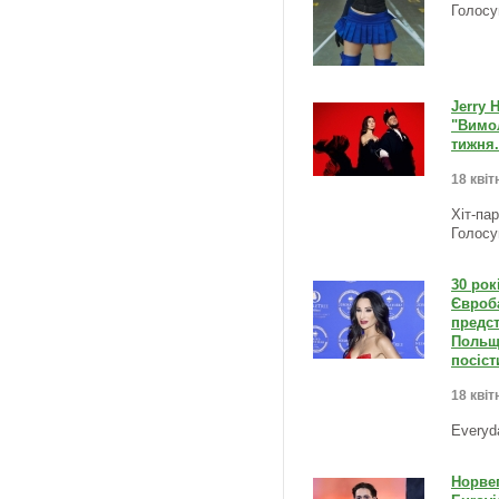
Голосу
Jerry 
"Вимол
тижня.
18 квіт
Хіт-па
Голосу
30 рок
Євроб
предс
Польща
посіст
18 квіт
Everyd
Норвег