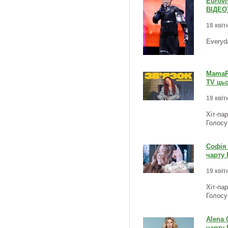
Eurovi
ВІДЕО
18 квіт
Everyd
MamaRi
TV цьо
19 квіт
Хіт-па
Голосу
Софія 
чарту 
19 квіт
Хіт-па
Голосу
Alena 
чарту 