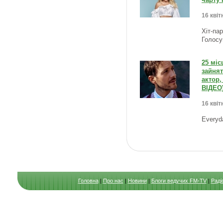
16 квіт
Хіт-па
Голосу
25 міс
зайнят
актор,
ВІДЕО
16 квіт
Everyd
Головна
|
Про нас
|
Новини
|
Блоги ведучих FM-TV
|
Раді