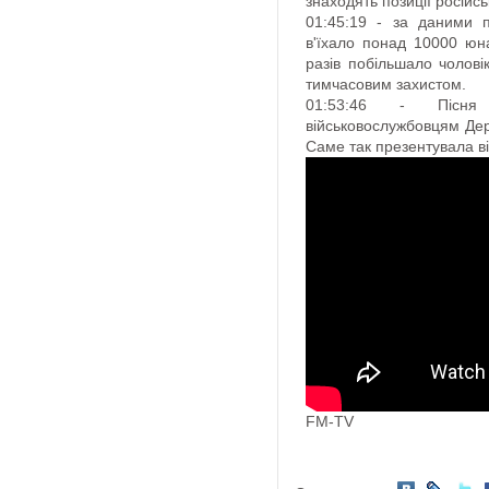
знаходять позиції російс
01:45:19 - за даними п
в'їхало понад 10000 юна
разів побільшало чоловік
тимчасовим захистом.
01:53:46 - Пісня
військовослужбовцям Дер
Саме так презентувала ві
FM-TV