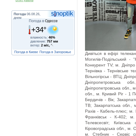
опитувань
Погода
06.08.26,
днем
Погода в
Одессе
+34°
влажность:
46%
давление:
757 мм
ветер:
2 м/с,
Погода в Киеве
Погода в Запорожье
Дивіться в ефірі телекан
Могилів-Подільський - 
Конкурент TV; м. Дніпро 
Тернівка - Тернівське те
Вільногірськ - ВТЦ; Дніпр
Днiпропетровська обл
Дніпропетровська обл., 
обл., м. Кривий Ріг - 1 
Бердичів - Вік; Закарпат
ТВ; Закарпатська обл., м
Рахів - Кабель-плюс; м. 
Франківськ - К-402; м.
Телевсесвіт; Київська
Кіровоградська обл., м. С
м. Стебник - Сервіс си