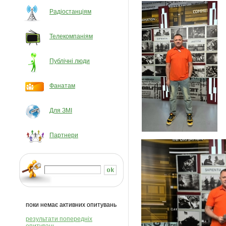
Радіостанціям
Телекомпаніям
Публічні люди
Фанатам
Для ЗМІ
Партнери
поки немає активних опитувань
результати попередніх