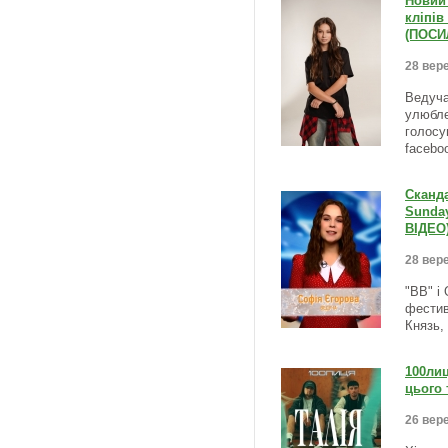
Новий 
кліпів
(ПОСИ
28 вере
Ведуча
улюбле
голосу
facebo
Сканда
Sunda
ВІДЕО
28 вере
"ВВ" і
фестив
Князь,
100лиц
цього 
26 вере