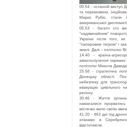
00:54 - останній виступ
та перемовини, ініційо
Марко Рубіо, стали с
американської дипломатії
05:53 - багато хто ви
"надзвичайним" поворот
України після того, як
"паперовим тигром" і зая
землі. Далі – політолог В
14:40 - країна-агресор
авіасполучення окремих 
політолог Микола Давидю
25:58 - стратегічна логі
Донецьку області. Пос
небезпеку для транспор
евакуацію цивільного н
регіону.
30:46 - Життя зупини
намагалися прорватись
містечко жило своїм звич
41:20 - 463 дні під дро
атаками в Серебрянсь
відступаючи.