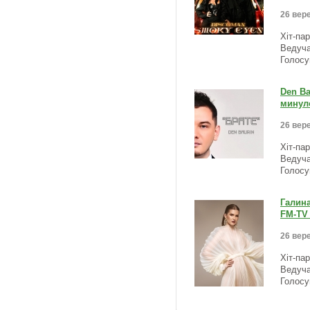
26 вере
Хіт-па
Ведуча
Голосу
Den Ba
минуло
26 вере
Хіт-па
Ведуча
Голосу
Галина
FM-TV 
26 вере
Хіт-па
Ведуча
Голосу