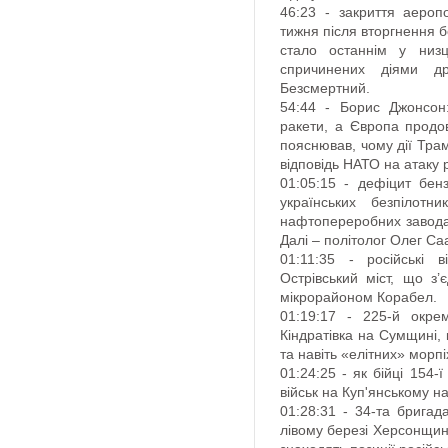
46:23 - закриття аероп
тижня після вторгнення б
стало останнім у низці
спричинених діями д
Безсмертний.
54:44 - Борис Джонсон
ракети, а Європа продо
пояснював, чому дії Тр
відповідь НАТО на атаку 
01:05:15 - дефіцит бен
українських безпілотн
нафтопереробних заводах
Далі – політолог Олег Са
01:11:35 - російські в
Острівський міст, що з
мікрорайоном Корабел.
01:19:17 - 225-й окре
Кіндратівка на Сумщині, 
та навіть «елітних» морпіх
01:24:25 - як бійці 154
військ на Куп'янському н
01:28:31 - 34-та бригад
лівому березі Херсонщини