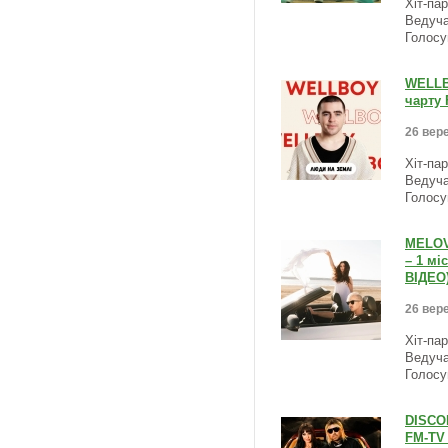
Хіт-па
Ведуча
Голосу
WELLB
чарту 
26 вере
Хіт-па
Ведуча
Голосу
MELOVI
– 1 мі
ВІДЕО
26 вере
Хіт-па
Ведуча
Голосу
DISCOM
FM-TV 