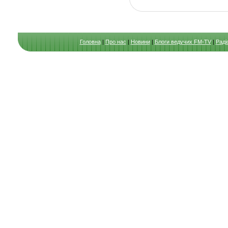
Головна
|
Про нас
|
Новини
|
Блоги ведучих FM-TV
|
Раді