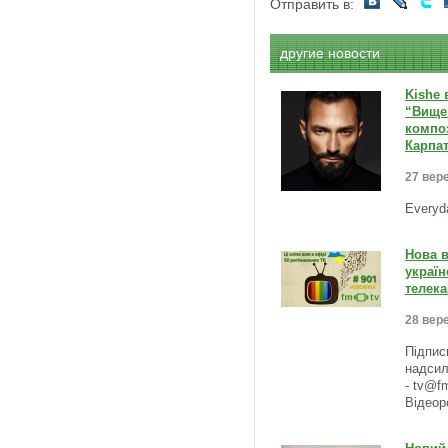
Отправить в:
другие новости
Kishe 
“Вище 
композ
Карпат
27 вере
Everyd
Нова в
україн
телека
28 вере
Підпис
надсил
- tv@f
Відеор