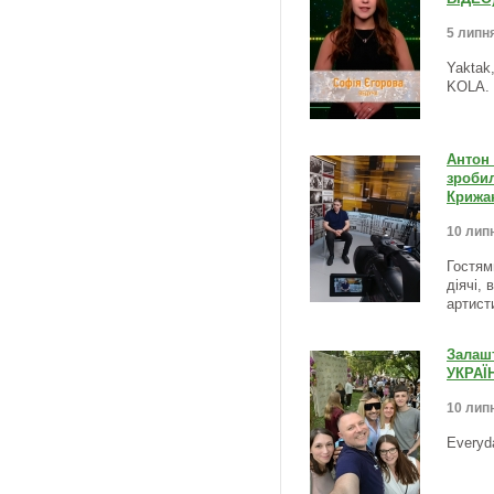
5 липня
Yaktak
KOLA.
Антон 
зробил
Крижа
10 липн
Гостями
діячі, 
артист
Залаш
УКРАЇН
10 липн
Everyd