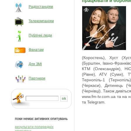
працювати й боронит
Радіостанціям
Телекомпаніям
Публічні люди
Фанатам
(Коростень), Хуст (Хуст
(Бурштин, Івано-Франківс
Для ЗМІ
КТМ (Олександрія), Ні
(Рівне), ATV (Суми), T
Партнери
Тернопіль-1 (Тернопіл
(Черкаси), Дитинець (Ч
(Чернівці). Також дивітьс
www.fm-tv.com.ua та на н
та Telegram.
поки немає активних опитувань
результати попередніх