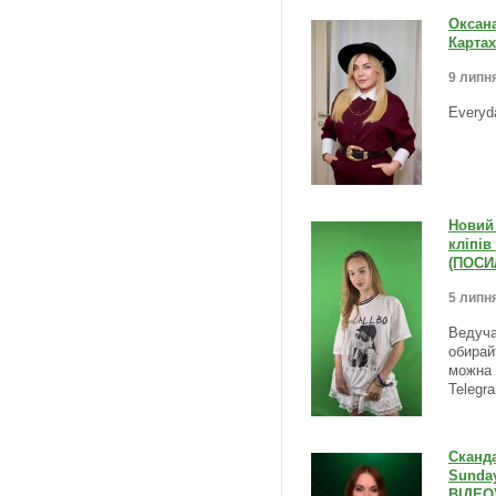
Оксана
Картах
9 липня
Everyd
Новий 
кліпів
(ПОСИ
5 липня
Ведуча
обирай
можна 
Telegr
Сканда
Sunda
ВІДЕО