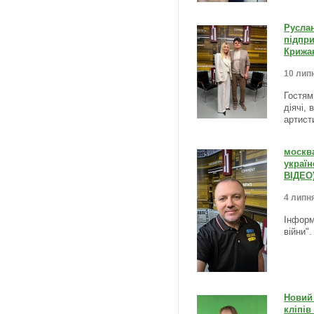
Русла
підпри
Крижа
10 липн
Гостями
діячі, 
артист
москва
україн
ВІДЕО
4 липня
Інформ
війни"
Новий 
кліпів