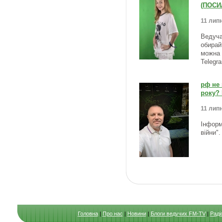
(ПОСИ
11 липн
Ведуча
обирай
можна 
Telegr
рф не 
року?
11 липн
Інформ
війни"
Головна
|
Про нас
|
Новини
|
Блоги ведучих FM-TV
|
Раді