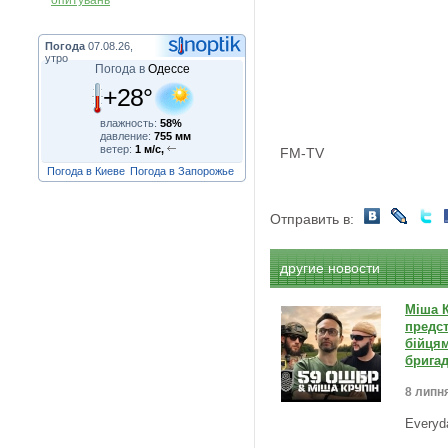
опитувань
Погода
07.08.26,
утро
Погода в
Одессе
+28°
влажность:
58%
давление:
755 мм
ветер:
1 м/с,
FM-TV
Погода в Киеве
Погода в Запорожье
Отправить в:
другие новости
Міша К
предс
бійцям
бригад
8 липня
Everyd