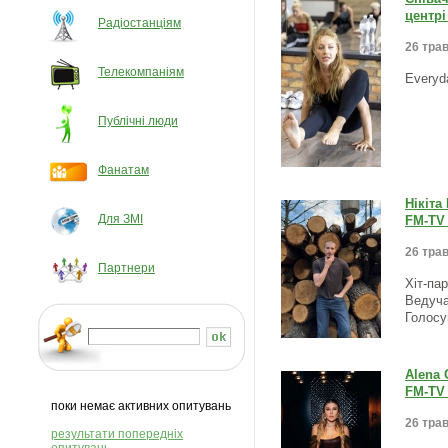
центрі
Радіостанціям
26 трав
Телекомпаніям
Everyd
Публічні люди
Фанатам
Нікіта
Для ЗМІ
FM-TV 
26 трав
Партнери
Хіт-па
Ведуча
Голосу
Alena 
FM-TV 
поки немає активних опитувань
26 трав
результати попередніх