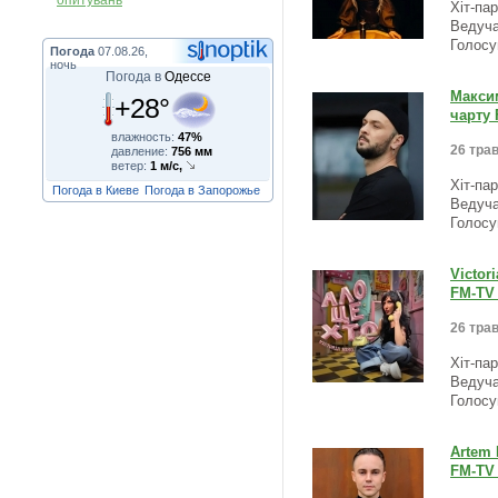
опитувань
Хіт-па
Ведуча
Голосу
Погода
07.08.26,
ночь
Погода в
Одессе
Максим
+28°
чарту 
влажность:
47%
26 трав
давление:
756 мм
ветер:
1 м/с,
Хіт-па
Погода в Киеве
Погода в Запорожье
Ведуча
Голосу
Victor
FM-TV 
26 трав
Хіт-па
Ведуча
Голосу
Artem 
FM-TV 