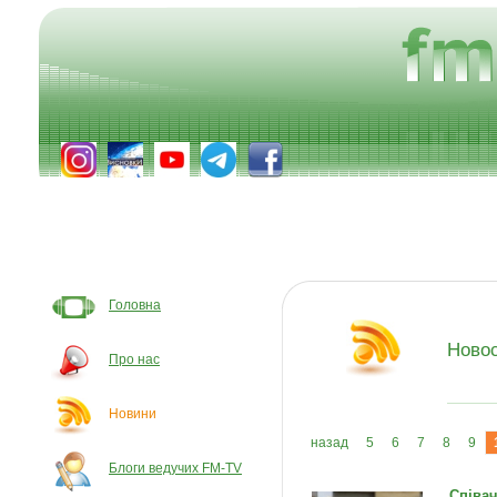
Головна
Ново
Про нас
Новини
назад
5
6
7
8
9
Блоги ведучих FM-TV
Співач