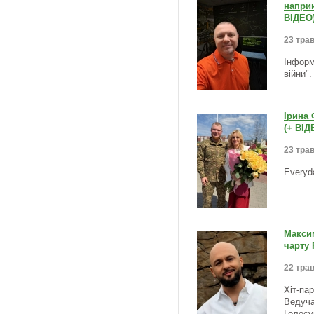
напри
ВІДЕО
23 трав
Інформ
війни"
Ірина 
(+ ВІД
23 трав
Everyd
Макси
чарту 
22 трав
Хіт-па
Ведуча