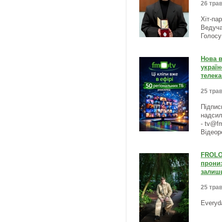
26 трав
Хіт-па
Ведуча
Голосу
Нова в
україн
телека
25 трав
Підпис
надсил
- tv@f
Відеор
FROLOV
прониз
залиши
25 трав
Everyd