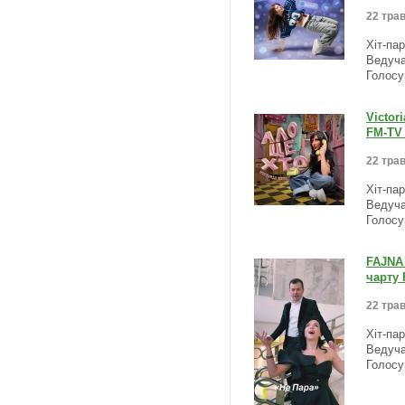
22 трав
Хіт-па
Ведуча
Голосу
Victor
FM-TV 
22 трав
Хіт-па
Ведуча
Голосу
FAJNA 
чарту 
22 трав
Хіт-па
Ведуча
Голосу