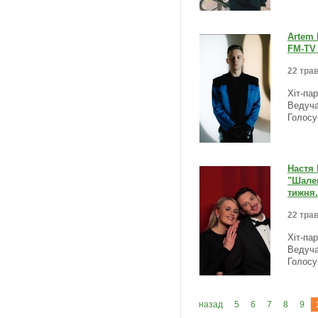
Artem 
FM-TV 
22 трав
Хіт-па
Ведуча
Голосу
Настя
"Шален
тижня.
22 трав
Хіт-па
Ведуча
Голосу
назад
5
6
7
8
9