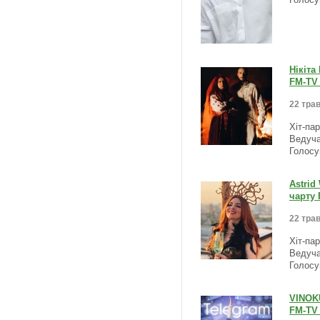
Голосу
Нікіта
FM-TV 
22 трав
Хіт-па
Ведуча
Голосу
Astrid
чарту 
22 трав
Хіт-па
Ведуча
Голосу
VINOKU
FM-TV 