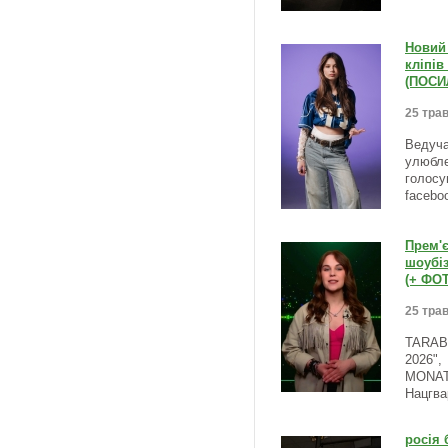
Новий 
кліпів
(ПОСИ
25 трав
Ведуча
улюбле
голосу
facebo
Прем'є
шоубі
(+ ФО
25 трав
TARAB
2026",
MONATI
Нацгва
росія 