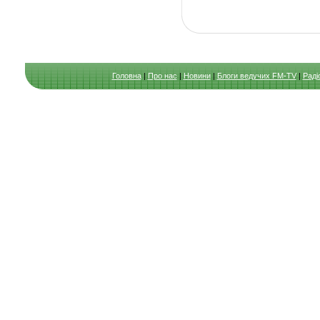
Головна
|
Про нас
|
Новини
|
Блоги ведучих FM-TV
|
Раді