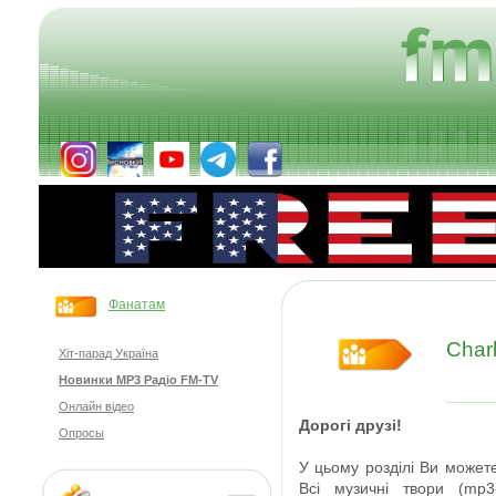
Фанатам
Charl
Хіт-парад Україна
Новинки MP3 Радіо FM-TV
Онлайн відео
Дорогі друзі
!
Опросы
У цьому розділі Ви
может
Всі
музичні твори
(
mp3