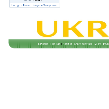
Погода в Киеве
Погода в Запорожье
Головна
|
Про нас
|
Новини
|
Блоги ведучих FM-TV
|
Раді