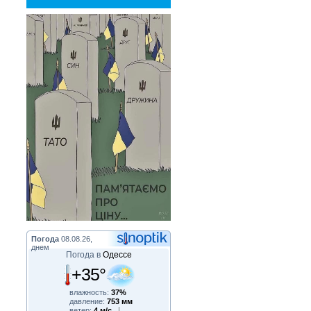
Погода
08.08.26,
днем
Погода в
Одессе
+35°
влажность:
37%
давление:
753 мм
ветер:
4 м/с,