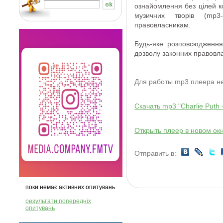
ознайомлення
без
цілей 
музичних творів
(
mp3
-
правовласникам
.
Будь-яке розповсюдження
дозволу
законних правовла
Для работы mp3 плеера 
Скачать mp3 "Charlie Puth -
Открыть плеер в новом ок
Отправить в:
поки немає активних опитувань
результати попередніх
опитувань