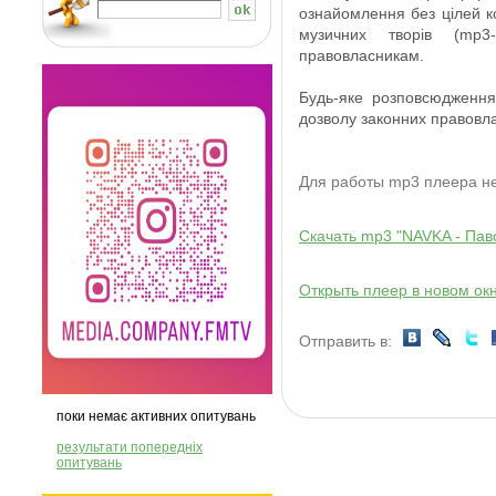
ознайомлення
без
цілей 
музичних творів
(
mp3
-
правовласникам
.
Будь-яке розповсюдження
дозволу
законних правовла
Для работы mp3 плеера 
Скачать mp3 "NAVKA - Пав
Открыть плеер в новом ок
Отправить в:
поки немає активних опитувань
результати попередніх
опитувань