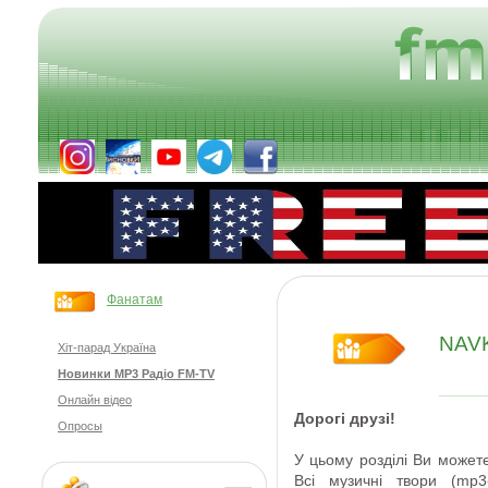
Фанатам
NAVK
Хіт-парад Україна
Новинки MP3 Радіо FM-TV
Онлайн відео
Дорогі друзі
!
Опросы
У цьому розділі Ви
может
Всі
музичні твори
(
mp3