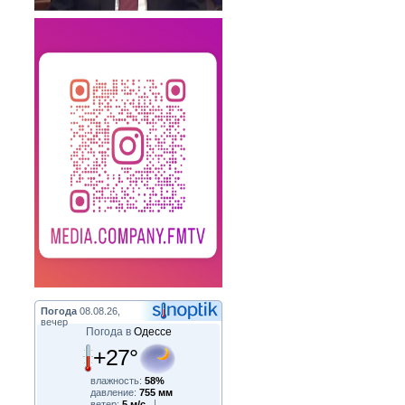
Погода
08.08.26,
вечер
Погода в
Одессе
+27°
влажность:
58%
давление:
755 мм
ветер:
5 м/с,