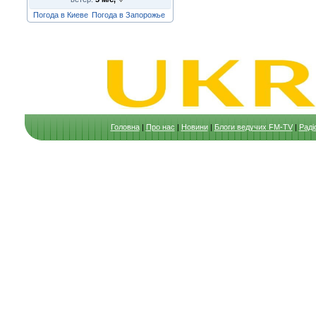
Погода в Киеве
Погода в Запорожье
Головна
|
Про нас
|
Новини
|
Блоги ведучих FM-TV
|
Раді