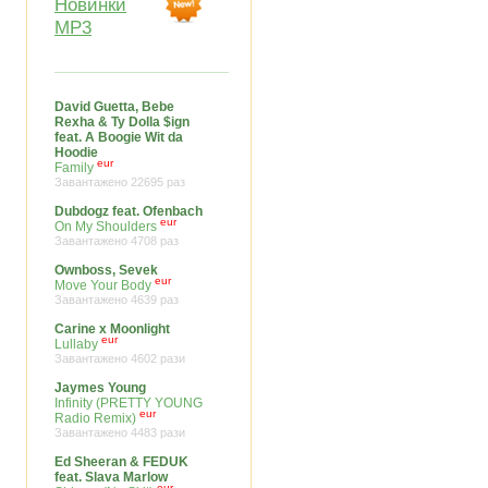
Новинки
MP3
David Guetta, Bebe
Rexha & Ty Dolla $ign
feat. A Boogie Wit da
Hoodie
eur
Family
Завантажено 22695 раз
Dubdogz feat. Ofenbach
eur
On My Shoulders
Завантажено 4708 раз
Ownboss, Sevek
eur
Move Your Body
Завантажено 4639 раз
Carine x Moonlight
eur
Lullaby
Завантажено 4602 рази
Jaymes Young
Infinity (PRETTY YOUNG
eur
Radio Remix)
Завантажено 4483 рази
Ed Sheeran & FEDUK
feat. Slava Marlow
eur