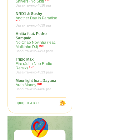
Shivers (No Skit)
Завантажено 4516 раз
NRD1 & Sushy
Another Day In Paradise
eur
Завантажено 4639 раз
Anitta feat. Pedro
Sampaio
No Chao Novinha (feat.
eur
Maikinho DJ)
Завантажено 4493 рази
Triplo Max
Fire (John Neo Radio
eur
Remix)
Завантажено 4523 рази
Moonlight feat. Dayana
eur
Arab Money
Завантажено 4486 раз
програти все