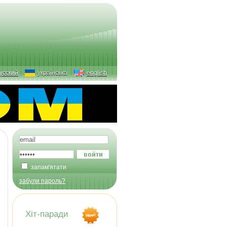
усский
українська
english
запам'ятати
забули пароль?
Хіт-паради
з
)