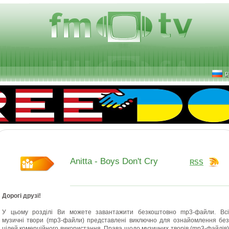
р
Anitta - Boys Don't Cry
RSS
Дорогі друзі
!
У цьому розділі Ви
можете
завантажити безкоштовно mp3
-
файли
.
Всі
музичні твори
(
mp3
-
файли
)
представлені виключно для ознайомлення
бе
цілей комерційного використання
.
Права щодо
музичних творів
(
mp3
-
файлів