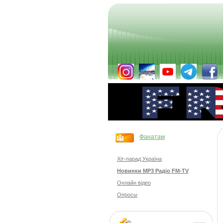
Фанатам
Хіт-парад Україна
Новинки MP3 Радіо FM-TV
Онлайн відео
Опросы