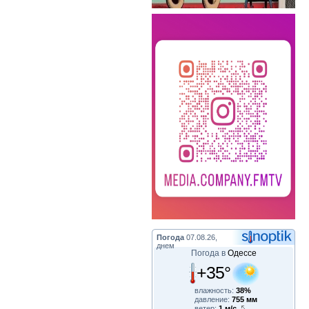
Погода
07.08.26,
днем
Погода в
Одессе
+35°
влажность:
38%
давление:
755 мм
ветер:
1 м/с,