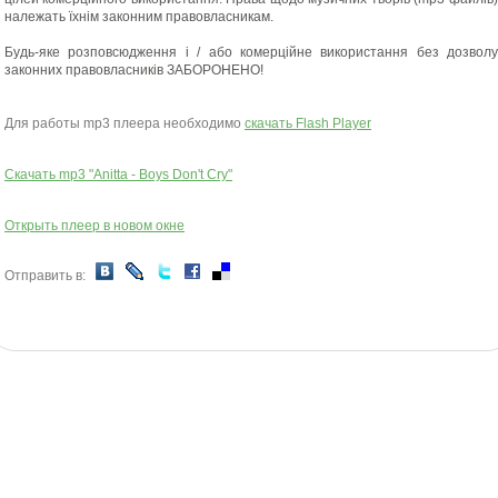
належать їхнім законним правовласникам
.
Будь-яке розповсюдження
і
/
або
комерційне використання без дозволу
законних правовласників
ЗАБОРОНЕНО!
Для работы mp3 плеера необходимо
скачать Flash Player
Скачать mp3 "Anitta - Boys Don't Cry"
Открыть плеер в новом окне
Отправить в: