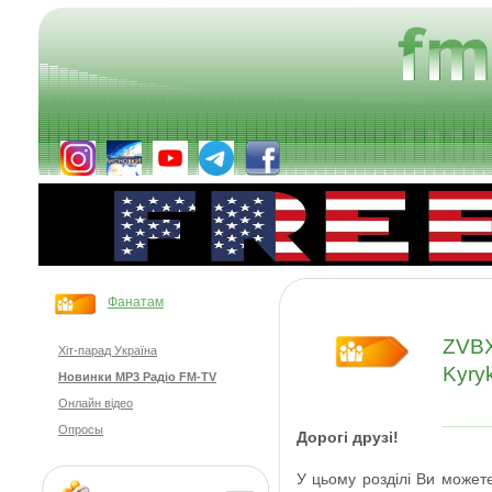
Фанатам
ZVBXR
Хіт-парад Україна
Kyry
Новинки MP3 Радіо FM-TV
Онлайн відео
Опросы
Дорогі друзі
!
У цьому розділі Ви
может