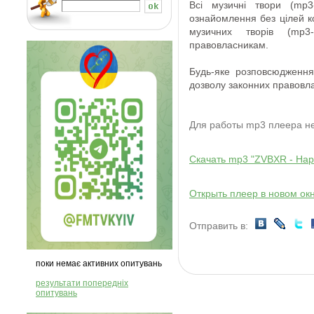
Всі
музичні твори
(
mp3
ознайомлення
без
цілей 
музичних творів
(
mp3
-
правовласникам
.
Будь-яке розповсюдження
дозволу
законних правовла
Для работы mp3 плеера 
Скачать mp3 "ZVBXR - Happy
Открыть плеер в новом ок
Отправить в:
поки немає активних опитувань
результати попередніх
опитувань