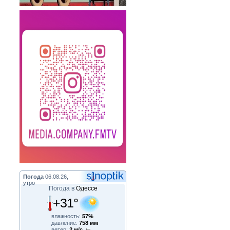
Погода
06.08.26,
утро
Погода в
Одессе
+31°
влажность:
57%
давление:
758 мм
ветер:
2 м/с,